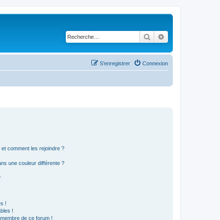
Rechercher
Recherche avancé
S’enregistrer
Connexion
s et comment les rejoindre ?
s une couleur différente ?
?
s !
bles !
n membre de ce forum !