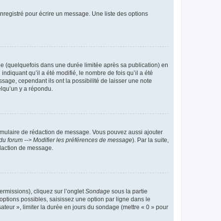
nregistré pour écrire un message. Une liste des options
 (quelquefois dans une durée limitée après sa publication) en
iquant qu’il a été modifié, le nombre de fois qu’il a été
sage, cependant ils ont la possibilité de laisser une note
elqu’un y a répondu.
rmulaire de rédaction de message. Vous pouvez aussi ajouter
du forum --> Modifier les préférences de message
). Par la suite,
daction de message.
ermissions), cliquez sur l’onglet
Sondage
sous la partie
ptions possibles, saisissez une option par ligne dans le
ateur », limiter la durée en jours du sondage (mettre « 0 » pour