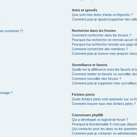
Amis et ignorés
Que sont mes listes d’amis et d’ignorés ?
?
Comment puis-je ajouter/supprimer des utilis
Recherche dans les forums
e connecter !?
Comment rechercher dans les forums ?
Pourquoi ma recherche ne renvoie aucun ré
Pourquoi ma recherche renvoie une page bl
Comment rechercher des membres ?
Comment puis-je trouver mes propres mess
Surveillance et favoris
Quelle est la différence entre les favoris et l
Comment mettre en favoris ou surveiller des
Comment surveiller des forums ?
Comment puis-je supprimer mes surveillanc
message ?
Fichiers joints
Quels fichiers joints sont autorisés sur ce f
Comment trouver tous mes fichiers joints ?
Concernant phpBB
Qui a développé ce logiciel de forum ?
Pourquoi la fonctionnalité X n’est pas dispon
Qui contacter pour les abus ou les questio
Comment puis-je contacter un administrateu