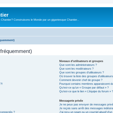
tier
 Chantier? Construisons le Monde par un gigantesque Chantier...
réquemment)
s fréquemment)
Niveaux d’utilisateurs et groupes
Que sont les administrateurs ?
Que sont les modérateurs ?
Que sont les groupes d’utilisateurs ?
Où trouver la liste des groupes d’utilisateur
Comment devenir chef de groupe ?
 ?!
Pourquoi certains membres apparaissent dan
Qu’est-ce qu’un « Groupe par défaut » ?
Qu’est-ce que le lien « L’équipe du forum » 
Messagerie privée
Je ne peux pas envoyer de messages privé
Je reçois sans arrêt des messages indésira
 connectés ?
J’ai reçu un spam ou un courriel abusif d’u