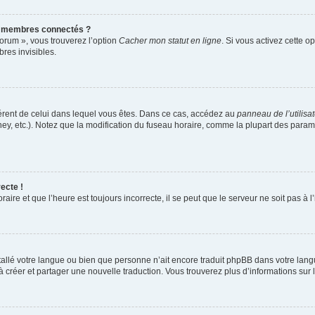
s membres connectés ?
forum », vous trouverez l’option
Cacher mon statut en ligne
. Si vous activez cette o
es invisibles.
ifférent de celui dans lequel vous êtes. Dans ce cas, accédez au
panneau de l’utilisa
ney, etc.). Notez que la modification du fuseau horaire, comme la plupart des para
ecte !
aire et que l’heure est toujours incorrecte, il se peut que le serveur ne soit pas à
installé votre langue ou bien que personne n’ait encore traduit phpBB dans votre l
s à créer et partager une nouvelle traduction. Vous trouverez plus d’informations sur l