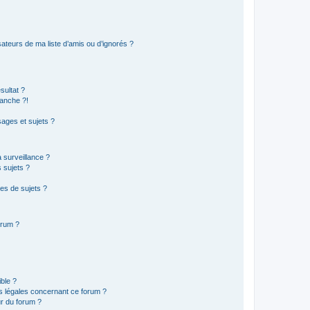
ateurs de ma liste d’amis ou d’ignorés ?
sultat ?
anche ?!
ages et sujets ?
a surveillance ?
 sujets ?
es de sujets ?
orum ?
ible ?
ns légales concernant ce forum ?
r du forum ?