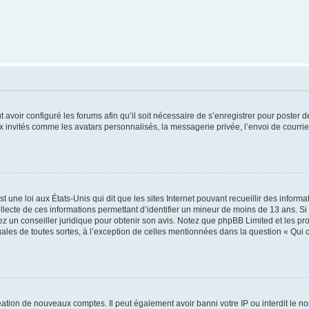
t avoir configuré les forums afin qu’il soit nécessaire de s’enregistrer pour poster
x invités comme les avatars personnalisés, la messagerie privée, l’envoi de courri
t une loi aux États-Unis qui dit que les sites Internet pouvant recueillir des infor
ollecte de ces informations permettant d’identifier un mineur de moins de 13 ans. S
tez un conseiller juridique pour obtenir son avis. Notez que phpBB Limited et les pr
gales de toutes sortes, à l’exception de celles mentionnées dans la question « Qui
réation de nouveaux comptes. Il peut également avoir banni votre IP ou interdit le no