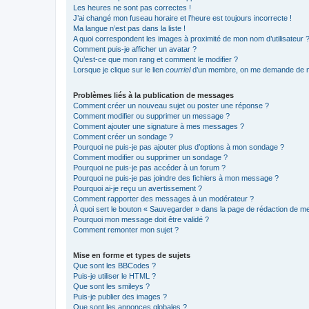
Les heures ne sont pas correctes !
J’ai changé mon fuseau horaire et l’heure est toujours incorrecte !
Ma langue n’est pas dans la liste !
A quoi correspondent les images à proximité de mon nom d’utilisateur 
Comment puis-je afficher un avatar ?
Qu’est-ce que mon rang et comment le modifier ?
Lorsque je clique sur le lien
courriel
d’un membre, on me demande de m
Problèmes liés à la publication de messages
Comment créer un nouveau sujet ou poster une réponse ?
Comment modifier ou supprimer un message ?
Comment ajouter une signature à mes messages ?
Comment créer un sondage ?
Pourquoi ne puis-je pas ajouter plus d’options à mon sondage ?
Comment modifier ou supprimer un sondage ?
Pourquoi ne puis-je pas accéder à un forum ?
Pourquoi ne puis-je pas joindre des fichiers à mon message ?
Pourquoi ai-je reçu un avertissement ?
Comment rapporter des messages à un modérateur ?
À quoi sert le bouton « Sauvegarder » dans la page de rédaction de 
Pourquoi mon message doit être validé ?
Comment remonter mon sujet ?
Mise en forme et types de sujets
Que sont les BBCodes ?
Puis-je utiliser le HTML ?
Que sont les smileys ?
Puis-je publier des images ?
Que sont les annonces globales ?