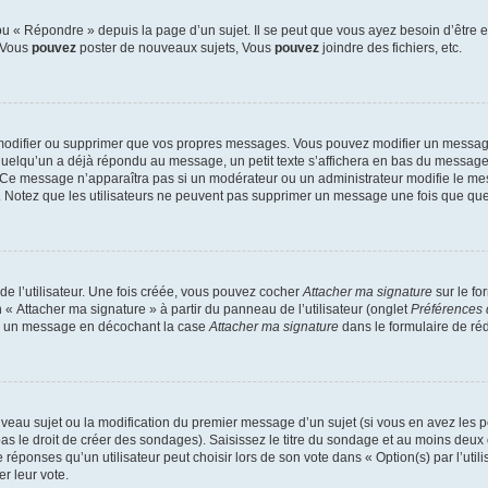
 « Répondre » depuis la page d’un sujet. Il se peut que vous ayez besoin d’être e
: Vous
pouvez
poster de nouveaux sujets, Vous
pouvez
joindre des fichiers, etc.
modifier ou supprimer que vos propres messages. Vous pouvez modifier un message
lqu’un a déjà répondu au message, un petit texte s’affichera en bas du message ind
n. Ce message n’apparaîtra pas si un modérateur ou un administrateur modifie le mes
ive. Notez que les utilisateurs ne peuvent pas supprimer un message une fois que qu
e l’utilisateur. Une fois créée, vous pouvez cocher
Attacher ma signature
sur le fo
 « Attacher ma signature » à partir du panneau de l’utilisateur (onglet
Préférences 
 à un message en décochant la case
Attacher ma signature
dans le formulaire de ré
ouveau sujet ou la modification du premier message d’un sujet (si vous en avez les p
 le droit de créer des sondages). Saisissez le titre du sondage et au moins deux o
onses qu’un utilisateur peut choisir lors de son vote dans « Option(s) par l’utilis
er leur vote.