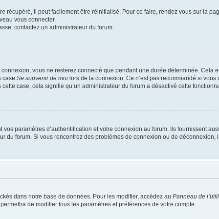
 récupéré, il peut facilement être réinitialisé. Pour ce faire, rendez vous sur la p
uveau vous connecter.
passe, contactez un administrateur du forum.
e connexion, vous ne resterez connecté que pendant une durée déterminée. Cela em
la case
Se souvenir de moi
lors de la connexion. Ce n’est pas recommandé si vous u
s cette case, cela signifie qu’un administrateur du forum a désactivé cette fonctionna
os paramètres d’authentification et votre connexion au forum. Ils fournissent aussi
teur du forum. Si vous rencontrez des problèmes de connexion ou de déconnexion, l
ockés dans notre base de données. Pour les modifier, accédez au
Panneau de l’util
 permettra de modifier tous les paramètres et préférences de votre compte.