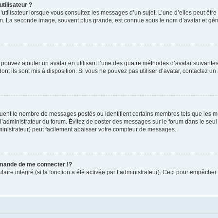
tilisateur ?
utilisateur lorsque vous consultez les messages d’un sujet. L’une d’elles peut êtr
rum. La seconde image, souvent plus grande, est connue sous le nom d’avatar et 
s pouvez ajouter un avatar en utilisant l’une des quatre méthodes d’avatar suivantes 
ont ils sont mis à disposition. Si vous ne pouvez pas utiliser d’avatar, contactez un
iquent le nombre de messages postés ou identifient certains membres tels que les 
ar l’administrateur du forum. Évitez de poster des messages sur le forum dans le seu
ministrateur) peut facilement abaisser votre compteur de messages.
mande de me connecter !?
re intégré (si la fonction a été activée par l’administrateur). Ceci pour empêcher l’u