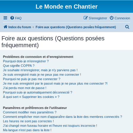
Le Monde en Chantier
FAQ
S’enregistrer
Connexion
R
Index du forum
Foire aux questions (Questions posées fréquemment)
e
Foire aux questions (Questions posées
c
fréquemment)
h
e
Problèmes de connexion et d’enregistrement
Pourquoi dois-je m’enregistrer ?
r
Que signifie COPPA ?
c
Je souhaite m’enregistrer, mais je n’y parviens pas !
Je suis enregistré mais je ne peux pas me connecter !
h
Pourquoi ne puis-je pas me connecter ?
Je me suis enregistré par le passé mais je ne peux plus me connecter ?!
e
J’ai perdu mon mot de passe !
r
Pourquoi suis-je automatiquement déconnecté ?
À quoi sert « Supprimer les cookies » ?
Paramètres et préférences de l’utilisateur
Comment modifier mes paramètres ?
Comment empêcher mon nom d’apparaître dans la liste des membres connectés ?
Les heures ne sont pas correctes !
J’ai changé mon fuseau horaire et l’heure est toujours incorrecte !
Ma langue n’est pas dans la liste !