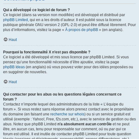
Qui a développé ce logiciel de forum ?
Ce logiciel (dans sa version non modifiée) est développé et distribué par
phpBB Limited
, qui en a les droits d’auteur. Il est publié sous la licence
publique générale GNU version 2 (GPL-2.0) et peut être diffusé librement. Pour
plus d’informations, visitez la page «
À propos de phpBB
» (en anglais).
Haut
Pourquoi la fonctionnalité X n’est pas disponible ?
Ce logiciel a été développé et mis sous licence par phpBB Limited. Si vous
pensez qu’une fonctionnalité nécessite d’être ajoutée, visitez la page
phpBB Ideas
(en anglais) où vous pouvez voter pour des idées proposées ou
en suggérer de nouvelles.
Haut
Qui contacter pour les abus ou les questions légales concernant ce
forum ?
Contactez n’importe lequel des administrateurs de la liste « L’équipe du
forum ». Si vous restez sans réponse alors prenez contact avec le propriétaire
du domaine (en faisant une
recherche sur whois
) ou si un service gratuit est
utilisé (exemple : Yahoo!, Free, f2s.com, etc.), avec le service de gestion ou des
abus. Notez que phpBB Limited
n’a absolument aucun contrôle
et ne peut
être, en aucun cas, tenu pour responsable sur
comment
,
où
ou
par qui
ce
forum est utilisé. Il est inutile de contacter phpBB Limited pour toute question