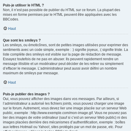
Puis-je utiliser le HTML ?
Non, il n’est pas possible de publier du HTML sur ce forum. La plupart des
mises en forme permises par le HTML peuvent être appliquées avec les
BBCodes.
Haut
Que sont les smileys ?
Les smileys, ou émoticônes, sont de petites images utilisées pour exprimer des
sentiments avec un code simple, exemple : :) signifie joyeux, :( signifie triste. La
liste complète des smileys est visible sur la page de rédaction de message.
Essayez toutefois de ne pas en abuser. Ils peuvent rapidement rendre un
message illisible et un modérateur peut décider de les retirer ou simplement
d’effacer le message. L’administrateur peut aussi avoir défini un nombre
maximum de smileys par message.
Haut
Puis-je publier des images ?
Oui, vous pouvez afficher des images dans vos messages. Par ailleurs, si
l’administrateur a autorisé les fichiers joints, vous pouvez charger une image
sur le forum. Autrement, vous devez lier une image placée sur un serveur Web
public, exemple : http://www.exemple.com/mon-image.gif. Vous ne pouvez pas
lier des images de votre ordinateur (sauf si c’est un serveur Web public) ni des
images placées derrière des mécanismes d’authentification, exemple : boîtes
aux lettres Hotmail ou Yahoo!, sites protégés par un mot de passe, etc. Pour