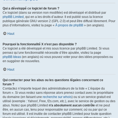
Qui a développé ce logiciel de forum ?
Ce logiciel (dans sa version non modifiée) est développé et distribué par
phpBB Limited
, qui en a les droits d’auteur. Il est publié sous la licence
publique générale GNU version 2 (GPL-2.0) et peut être diffusé librement. Pour
plus d’informations, visitez la page «
À propos de phpBB
» (en anglais).
Haut
Pourquoi la fonctionnalité X n’est pas disponible ?
Ce logiciel a été développé et mis sous licence par phpBB Limited. Si vous
pensez qu’une fonctionnalité nécessite d’être ajoutée, visitez la page
phpBB Ideas
(en anglais) où vous pouvez voter pour des idées proposées ou
en suggérer de nouvelles.
Haut
Qui contacter pour les abus ou les questions légales concernant ce
forum ?
Contactez n’importe lequel des administrateurs de la liste « L’équipe du
forum ». Si vous restez sans réponse alors prenez contact avec le propriétaire
du domaine (en faisant une
recherche sur whois
) ou si un service gratuit est
utilisé (exemple : Yahoo!, Free, f2s.com, etc.), avec le service de gestion ou des
abus. Notez que phpBB Limited
n’a absolument aucun contrôle
et ne peut
être, en aucun cas, tenu pour responsable sur
comment
,
où
ou
par qui
ce
forum est utilisé. Il est inutile de contacter phpBB Limited pour toute question