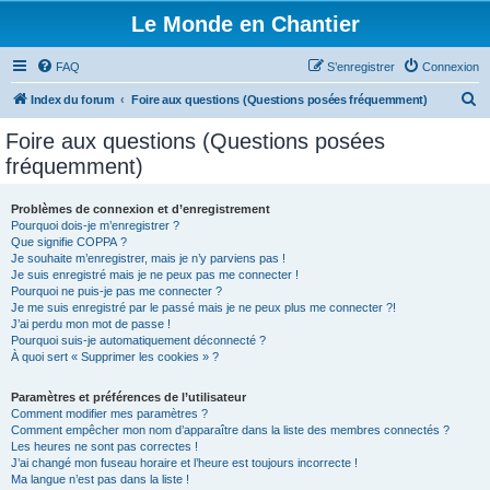
Le Monde en Chantier
FAQ
S’enregistrer
Connexion
R
Index du forum
Foire aux questions (Questions posées fréquemment)
e
Foire aux questions (Questions posées
c
fréquemment)
h
e
Problèmes de connexion et d’enregistrement
Pourquoi dois-je m’enregistrer ?
r
Que signifie COPPA ?
c
Je souhaite m’enregistrer, mais je n’y parviens pas !
Je suis enregistré mais je ne peux pas me connecter !
h
Pourquoi ne puis-je pas me connecter ?
Je me suis enregistré par le passé mais je ne peux plus me connecter ?!
e
J’ai perdu mon mot de passe !
r
Pourquoi suis-je automatiquement déconnecté ?
À quoi sert « Supprimer les cookies » ?
Paramètres et préférences de l’utilisateur
Comment modifier mes paramètres ?
Comment empêcher mon nom d’apparaître dans la liste des membres connectés ?
Les heures ne sont pas correctes !
J’ai changé mon fuseau horaire et l’heure est toujours incorrecte !
Ma langue n’est pas dans la liste !