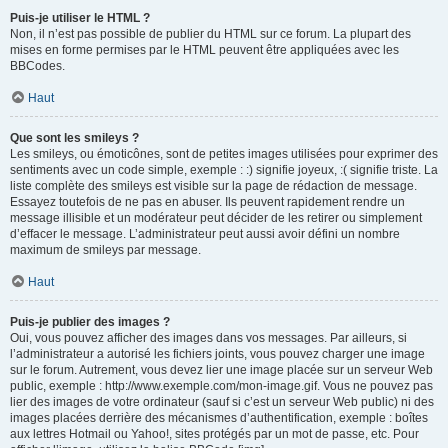
Puis-je utiliser le HTML ?
Non, il n’est pas possible de publier du HTML sur ce forum. La plupart des
mises en forme permises par le HTML peuvent être appliquées avec les
BBCodes.
Haut
Que sont les smileys ?
Les smileys, ou émoticônes, sont de petites images utilisées pour exprimer des
sentiments avec un code simple, exemple : :) signifie joyeux, :( signifie triste. La
liste complète des smileys est visible sur la page de rédaction de message.
Essayez toutefois de ne pas en abuser. Ils peuvent rapidement rendre un
message illisible et un modérateur peut décider de les retirer ou simplement
d’effacer le message. L’administrateur peut aussi avoir défini un nombre
maximum de smileys par message.
Haut
Puis-je publier des images ?
Oui, vous pouvez afficher des images dans vos messages. Par ailleurs, si
l’administrateur a autorisé les fichiers joints, vous pouvez charger une image
sur le forum. Autrement, vous devez lier une image placée sur un serveur Web
public, exemple : http://www.exemple.com/mon-image.gif. Vous ne pouvez pas
lier des images de votre ordinateur (sauf si c’est un serveur Web public) ni des
images placées derrière des mécanismes d’authentification, exemple : boîtes
aux lettres Hotmail ou Yahoo!, sites protégés par un mot de passe, etc. Pour