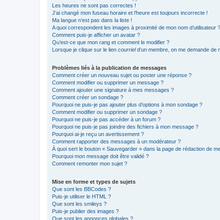
Les heures ne sont pas correctes !
J’ai changé mon fuseau horaire et l’heure est toujours incorrecte !
Ma langue n’est pas dans la liste !
A quoi correspondent les images à proximité de mon nom d’utilisateur 
Comment puis-je afficher un avatar ?
Qu’est-ce que mon rang et comment le modifier ?
Lorsque je clique sur le lien
courriel
d’un membre, on me demande de m
Problèmes liés à la publication de messages
Comment créer un nouveau sujet ou poster une réponse ?
Comment modifier ou supprimer un message ?
Comment ajouter une signature à mes messages ?
Comment créer un sondage ?
Pourquoi ne puis-je pas ajouter plus d’options à mon sondage ?
Comment modifier ou supprimer un sondage ?
Pourquoi ne puis-je pas accéder à un forum ?
Pourquoi ne puis-je pas joindre des fichiers à mon message ?
Pourquoi ai-je reçu un avertissement ?
Comment rapporter des messages à un modérateur ?
À quoi sert le bouton « Sauvegarder » dans la page de rédaction de 
Pourquoi mon message doit être validé ?
Comment remonter mon sujet ?
Mise en forme et types de sujets
Que sont les BBCodes ?
Puis-je utiliser le HTML ?
Que sont les smileys ?
Puis-je publier des images ?
Que sont les annonces globales ?