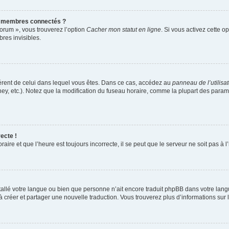
s membres connectés ?
forum », vous trouverez l’option
Cacher mon statut en ligne
. Si vous activez cette o
es invisibles.
ifférent de celui dans lequel vous êtes. Dans ce cas, accédez au
panneau de l’utilisa
ney, etc.). Notez que la modification du fuseau horaire, comme la plupart des para
ecte !
aire et que l’heure est toujours incorrecte, il se peut que le serveur ne soit pas à
installé votre langue ou bien que personne n’ait encore traduit phpBB dans votre l
s à créer et partager une nouvelle traduction. Vous trouverez plus d’informations sur l