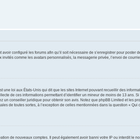
t avoir configuré les forums afin qu’il soit nécessaire de s’enregistrer pour poster
x invités comme les avatars personnalisés, la messagerie privée, l’envoi de courri
t une loi aux États-Unis qui dit que les sites Internet pouvant recueillir des infor
ollecte de ces informations permettant d’identifier un mineur de moins de 13 ans. S
tez un conseiller juridique pour obtenir son avis. Notez que phpBB Limited et les pr
gales de toutes sortes, à l’exception de celles mentionnées dans la question « Qui
réation de nouveaux comptes. Il peut également avoir banni votre IP ou interdit le no