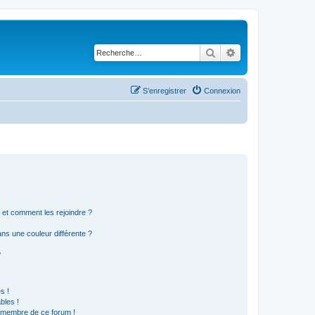
Rechercher
Recherche avancé
S’enregistrer
Connexion
s et comment les rejoindre ?
s une couleur différente ?
?
s !
bles !
n membre de ce forum !