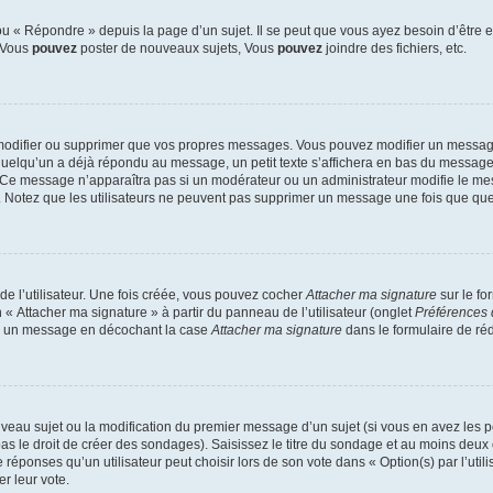
 « Répondre » depuis la page d’un sujet. Il se peut que vous ayez besoin d’être e
: Vous
pouvez
poster de nouveaux sujets, Vous
pouvez
joindre des fichiers, etc.
modifier ou supprimer que vos propres messages. Vous pouvez modifier un message
lqu’un a déjà répondu au message, un petit texte s’affichera en bas du message ind
n. Ce message n’apparaîtra pas si un modérateur ou un administrateur modifie le mes
ive. Notez que les utilisateurs ne peuvent pas supprimer un message une fois que qu
e l’utilisateur. Une fois créée, vous pouvez cocher
Attacher ma signature
sur le fo
 « Attacher ma signature » à partir du panneau de l’utilisateur (onglet
Préférences 
 à un message en décochant la case
Attacher ma signature
dans le formulaire de ré
ouveau sujet ou la modification du premier message d’un sujet (si vous en avez les p
 le droit de créer des sondages). Saisissez le titre du sondage et au moins deux o
onses qu’un utilisateur peut choisir lors de son vote dans « Option(s) par l’utilis
er leur vote.