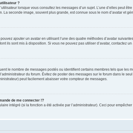
tilisateur ?
utilisateur lorsque vous consultez les messages d’un sujet. L’une d’elles peut êtr
rum. La seconde image, souvent plus grande, est connue sous le nom d’avatar et 
s pouvez ajouter un avatar en utilisant l’une des quatre méthodes d’avatar suivantes 
ont ils sont mis à disposition. Si vous ne pouvez pas utiliser d’avatar, contactez un
iquent le nombre de messages postés ou identifient certains membres tels que les 
ar l’administrateur du forum. Évitez de poster des messages sur le forum dans le seu
ministrateur) peut facilement abaisser votre compteur de messages.
mande de me connecter !?
re intégré (si la fonction a été activée par l’administrateur). Ceci pour empêcher l’u