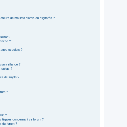
ateurs de ma liste d’amis ou d’ignorés ?
sultat ?
anche ?!
ages et sujets ?
a surveillance ?
 sujets ?
es de sujets ?
orum ?
ible ?
ns légales concernant ce forum ?
r du forum ?