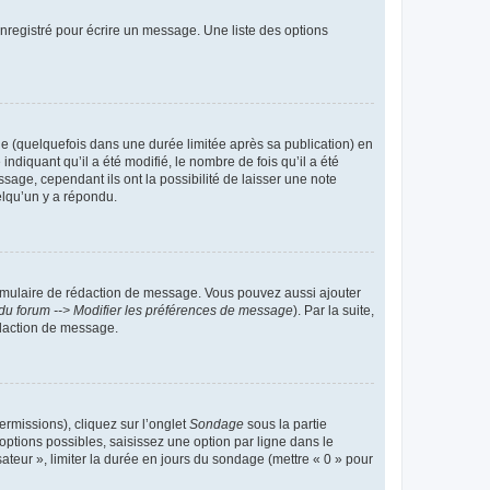
nregistré pour écrire un message. Une liste des options
 (quelquefois dans une durée limitée après sa publication) en
iquant qu’il a été modifié, le nombre de fois qu’il a été
sage, cependant ils ont la possibilité de laisser une note
elqu’un y a répondu.
rmulaire de rédaction de message. Vous pouvez aussi ajouter
du forum --> Modifier les préférences de message
). Par la suite,
daction de message.
ermissions), cliquez sur l’onglet
Sondage
sous la partie
ptions possibles, saisissez une option par ligne dans le
ateur », limiter la durée en jours du sondage (mettre « 0 » pour