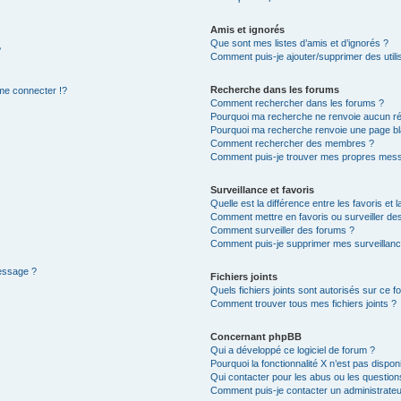
Amis et ignorés
Que sont mes listes d’amis et d’ignorés ?
?
Comment puis-je ajouter/supprimer des utilis
Recherche dans les forums
e connecter !?
Comment rechercher dans les forums ?
Pourquoi ma recherche ne renvoie aucun ré
Pourquoi ma recherche renvoie une page bl
Comment rechercher des membres ?
Comment puis-je trouver mes propres mess
Surveillance et favoris
Quelle est la différence entre les favoris et l
Comment mettre en favoris ou surveiller des
Comment surveiller des forums ?
Comment puis-je supprimer mes surveillanc
message ?
Fichiers joints
Quels fichiers joints sont autorisés sur ce f
Comment trouver tous mes fichiers joints ?
Concernant phpBB
Qui a développé ce logiciel de forum ?
Pourquoi la fonctionnalité X n’est pas dispon
Qui contacter pour les abus ou les questio
Comment puis-je contacter un administrateu