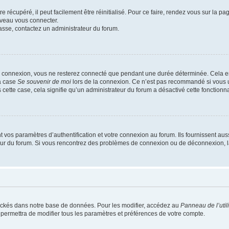
 récupéré, il peut facilement être réinitialisé. Pour ce faire, rendez vous sur la p
uveau vous connecter.
passe, contactez un administrateur du forum.
e connexion, vous ne resterez connecté que pendant une durée déterminée. Cela em
la case
Se souvenir de moi
lors de la connexion. Ce n’est pas recommandé si vous u
s cette case, cela signifie qu’un administrateur du forum a désactivé cette fonctionna
os paramètres d’authentification et votre connexion au forum. Ils fournissent aussi
teur du forum. Si vous rencontrez des problèmes de connexion ou de déconnexion, l
ockés dans notre base de données. Pour les modifier, accédez au
Panneau de l’util
 permettra de modifier tous les paramètres et préférences de votre compte.