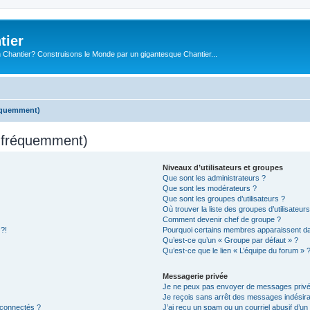
tier
 Chantier? Construisons le Monde par un gigantesque Chantier...
réquemment)
s fréquemment)
Niveaux d’utilisateurs et groupes
Que sont les administrateurs ?
Que sont les modérateurs ?
Que sont les groupes d’utilisateurs ?
Où trouver la liste des groupes d’utilisateur
Comment devenir chef de groupe ?
 ?!
Pourquoi certains membres apparaissent dan
Qu’est-ce qu’un « Groupe par défaut » ?
Qu’est-ce que le lien « L’équipe du forum » 
Messagerie privée
Je ne peux pas envoyer de messages privé
Je reçois sans arrêt des messages indésira
 connectés ?
J’ai reçu un spam ou un courriel abusif d’u