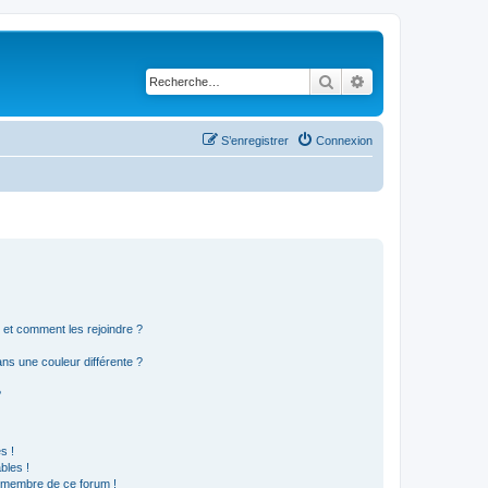
Rechercher
Recherche avancé
S’enregistrer
Connexion
s et comment les rejoindre ?
s une couleur différente ?
?
s !
bles !
n membre de ce forum !