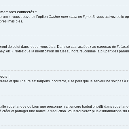
s membres connectés ?
forum », vous trouverez l’option
Cacher mon statut en ligne
. Si vous activez cette o
es invisibles.
ifférent de celui dans lequel vous êtes. Dans ce cas, accédez au
panneau de l’utilisa
ney, etc.). Notez que la modification du fuseau horaire, comme la plupart des para
ecte !
aire et que l’heure est toujours incorrecte, il se peut que le serveur ne soit pas à
installé votre langue ou bien que personne n’ait encore traduit phpBB dans votre l
s à créer et partager une nouvelle traduction. Vous trouverez plus d’informations sur l