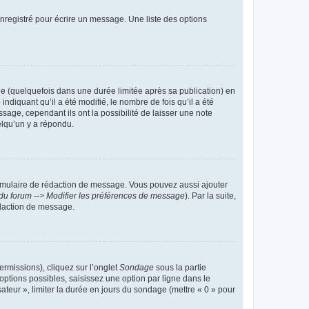
nregistré pour écrire un message. Une liste des options
 (quelquefois dans une durée limitée après sa publication) en
iquant qu’il a été modifié, le nombre de fois qu’il a été
sage, cependant ils ont la possibilité de laisser une note
elqu’un y a répondu.
rmulaire de rédaction de message. Vous pouvez aussi ajouter
du forum --> Modifier les préférences de message
). Par la suite,
daction de message.
ermissions), cliquez sur l’onglet
Sondage
sous la partie
ptions possibles, saisissez une option par ligne dans le
ateur », limiter la durée en jours du sondage (mettre « 0 » pour