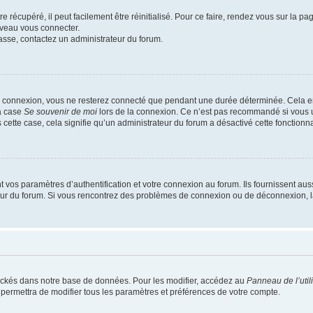
 récupéré, il peut facilement être réinitialisé. Pour ce faire, rendez vous sur la p
uveau vous connecter.
passe, contactez un administrateur du forum.
e connexion, vous ne resterez connecté que pendant une durée déterminée. Cela em
la case
Se souvenir de moi
lors de la connexion. Ce n’est pas recommandé si vous u
s cette case, cela signifie qu’un administrateur du forum a désactivé cette fonctionna
os paramètres d’authentification et votre connexion au forum. Ils fournissent aussi
teur du forum. Si vous rencontrez des problèmes de connexion ou de déconnexion, l
ockés dans notre base de données. Pour les modifier, accédez au
Panneau de l’util
 permettra de modifier tous les paramètres et préférences de votre compte.