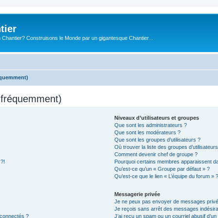
tier
 Chantier? Construisons le Monde par un gigantesque Chantier...
réquemment)
s fréquemment)
Niveaux d’utilisateurs et groupes
Que sont les administrateurs ?
Que sont les modérateurs ?
Que sont les groupes d’utilisateurs ?
Où trouver la liste des groupes d’utilisateur
Comment devenir chef de groupe ?
 ?!
Pourquoi certains membres apparaissent dan
Qu’est-ce qu’un « Groupe par défaut » ?
Qu’est-ce que le lien « L’équipe du forum » 
Messagerie privée
Je ne peux pas envoyer de messages privé
Je reçois sans arrêt des messages indésira
 connectés ?
J’ai reçu un spam ou un courriel abusif d’u