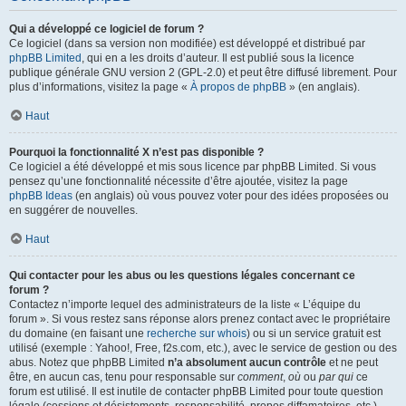
Qui a développé ce logiciel de forum ?
Ce logiciel (dans sa version non modifiée) est développé et distribué par
phpBB Limited
, qui en a les droits d’auteur. Il est publié sous la licence
publique générale GNU version 2 (GPL-2.0) et peut être diffusé librement. Pour
plus d’informations, visitez la page «
À propos de phpBB
» (en anglais).
Haut
Pourquoi la fonctionnalité X n’est pas disponible ?
Ce logiciel a été développé et mis sous licence par phpBB Limited. Si vous
pensez qu’une fonctionnalité nécessite d’être ajoutée, visitez la page
phpBB Ideas
(en anglais) où vous pouvez voter pour des idées proposées ou
en suggérer de nouvelles.
Haut
Qui contacter pour les abus ou les questions légales concernant ce
forum ?
Contactez n’importe lequel des administrateurs de la liste « L’équipe du
forum ». Si vous restez sans réponse alors prenez contact avec le propriétaire
du domaine (en faisant une
recherche sur whois
) ou si un service gratuit est
utilisé (exemple : Yahoo!, Free, f2s.com, etc.), avec le service de gestion ou des
abus. Notez que phpBB Limited
n’a absolument aucun contrôle
et ne peut
être, en aucun cas, tenu pour responsable sur
comment
,
où
ou
par qui
ce
forum est utilisé. Il est inutile de contacter phpBB Limited pour toute question