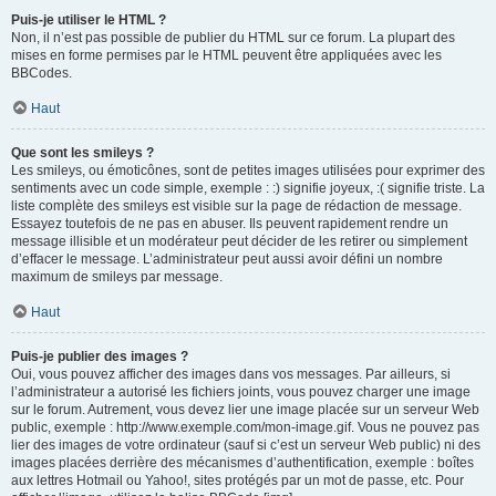
Puis-je utiliser le HTML ?
Non, il n’est pas possible de publier du HTML sur ce forum. La plupart des
mises en forme permises par le HTML peuvent être appliquées avec les
BBCodes.
Haut
Que sont les smileys ?
Les smileys, ou émoticônes, sont de petites images utilisées pour exprimer des
sentiments avec un code simple, exemple : :) signifie joyeux, :( signifie triste. La
liste complète des smileys est visible sur la page de rédaction de message.
Essayez toutefois de ne pas en abuser. Ils peuvent rapidement rendre un
message illisible et un modérateur peut décider de les retirer ou simplement
d’effacer le message. L’administrateur peut aussi avoir défini un nombre
maximum de smileys par message.
Haut
Puis-je publier des images ?
Oui, vous pouvez afficher des images dans vos messages. Par ailleurs, si
l’administrateur a autorisé les fichiers joints, vous pouvez charger une image
sur le forum. Autrement, vous devez lier une image placée sur un serveur Web
public, exemple : http://www.exemple.com/mon-image.gif. Vous ne pouvez pas
lier des images de votre ordinateur (sauf si c’est un serveur Web public) ni des
images placées derrière des mécanismes d’authentification, exemple : boîtes
aux lettres Hotmail ou Yahoo!, sites protégés par un mot de passe, etc. Pour