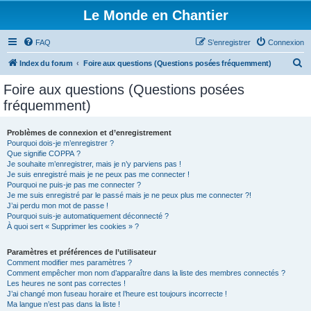
Le Monde en Chantier
FAQ
S’enregistrer
Connexion
R
Index du forum
Foire aux questions (Questions posées fréquemment)
e
Foire aux questions (Questions posées
c
fréquemment)
h
e
Problèmes de connexion et d’enregistrement
Pourquoi dois-je m’enregistrer ?
r
Que signifie COPPA ?
c
Je souhaite m’enregistrer, mais je n’y parviens pas !
Je suis enregistré mais je ne peux pas me connecter !
h
Pourquoi ne puis-je pas me connecter ?
Je me suis enregistré par le passé mais je ne peux plus me connecter ?!
e
J’ai perdu mon mot de passe !
r
Pourquoi suis-je automatiquement déconnecté ?
À quoi sert « Supprimer les cookies » ?
Paramètres et préférences de l’utilisateur
Comment modifier mes paramètres ?
Comment empêcher mon nom d’apparaître dans la liste des membres connectés ?
Les heures ne sont pas correctes !
J’ai changé mon fuseau horaire et l’heure est toujours incorrecte !
Ma langue n’est pas dans la liste !