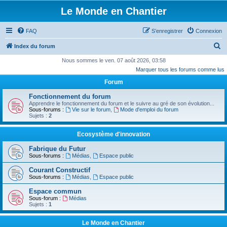
Le Monde en Chantier
FAQ
S’enregistrer
Connexion
R
Index du forum
e
Nous sommes le ven. 07 août 2026, 03:58
Marquer tous les forums comme lus
c
Forum
h
e
Fonctionnement du forum
Apprendre le fonctionnement du forum et le suivre au gré de son évolution...
r
Sous-forums :
Vie sur le forum
,
Mode d'emploi du forum
Sujets :
2
c
h
Ecosystème d'innovation
e
Fabrique du Futur
r
Sous-forums :
Médias
,
Espace public
Courant Constructif
Sous-forums :
Médias
,
Espace public
Espace commun
Sous-forum :
Médias
Sujets :
1
Le Monde en Chantier