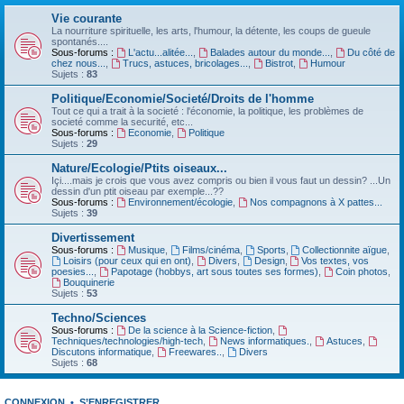
Vie courante
La nourriture spirituelle, les arts, l'humour, la détente, les coups de gueule
spontanés....
Sous-forums :
L'actu...alitée...
,
Balades autour du monde...
,
Du côté de
chez nous...
,
Trucs, astuces, bricolages...
,
Bistrot
,
Humour
Sujets :
83
Politique/Economie/Societé/Droits de l'homme
Tout ce qui a trait à la societé : l'économie, la politique, les problèmes de
societé comme la securité, etc...
Sous-forums :
Economie
,
Politique
Sujets :
29
Nature/Ecologie/Ptits oiseaux...
Içi....mais je crois que vous avez compris ou bien il vous faut un dessin? ...Un
dessin d'un ptit oiseau par exemple...??
Sous-forums :
Environnement/écologie
,
Nos compagnons à X pattes...
Sujets :
39
Divertissement
Sous-forums :
Musique
,
Films/cinéma
,
Sports
,
Collectionnite aïgue
,
Loisirs (pour ceux qui en ont)
,
Divers
,
Design
,
Vos textes, vos
poesies...
,
Papotage (hobbys, art sous toutes ses formes)
,
Coin photos
,
Bouquinerie
Sujets :
53
Techno/Sciences
Sous-forums :
De la science à la Science-fiction
,
Techniques/technologies/high-tech
,
News informatiques.
,
Astuces
,
Discutons informatique
,
Freewares..
,
Divers
Sujets :
68
CONNEXION
•
S’ENREGISTRER