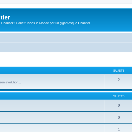
tier
 Chantier? Construisons le Monde par un gigantesque Chantier...
SUJETS
2
on évolution...
SUJETS
0
0
1