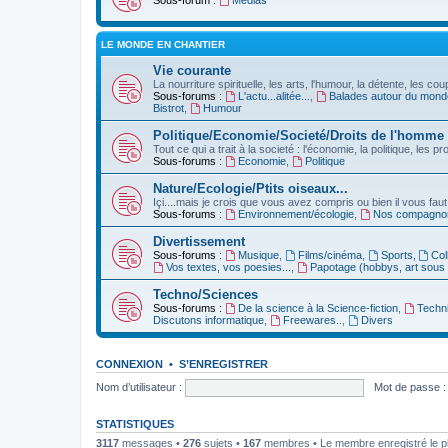
Sous-forum :
Médias
LE MONDE EN CHANTIER
Vie courante
La nourriture spirituelle, les arts, l'humour, la détente, les c
Sous-forums :
L'actu...alitée...
,
Balades autour du monde
Bistrot
,
Humour
Politique/Economie/Societé/Droits de l'homme
Tout ce qui a trait à la societé : l'économie, la politique, les
Sous-forums :
Economie
,
Politique
Nature/Ecologie/Ptits oiseaux...
Içi....mais je crois que vous avez compris ou bien il vous fau
Sous-forums :
Environnement/écologie
,
Nos compagnons
Divertissement
Sous-forums :
Musique
,
Films/cinéma
,
Sports
,
Col
Vos textes, vos poesies...
,
Papotage (hobbys, art sous 
Techno/Sciences
Sous-forums :
De la science à la Science-fiction
,
Techni
Discutons informatique
,
Freewares..
,
Divers
CONNEXION
•
S’ENREGISTRER
Nom d’utilisateur :
Mot de passe :
STATISTIQUES
3117
messages •
276
sujets •
167
membres • Le membre enregistré le p