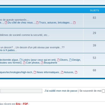
SUJETS
83
oups de gueule spontanés....
...
,
Du côté de chez nous...
,
Trucs, astuces, bricolages...
,
29
 problèmes de societé comme la securité, etc...
39
t un dessin? ...Un dessin d'un ptit oiseau par exemple...??
 à X pattes...
53
lectionnite aïgue
,
Loisirs (pour ceux qui en ont)
,
Divers
,
Design
,
toutes ses formes)
,
Coin photos
,
Bouquinerie
68
ques/technologies/high-tech
,
News informatiques.
,
Astuces
,
J’ai oublié mon mot de passe
|
Se souvenir de moi
lus récent est
Eric - FDF
.