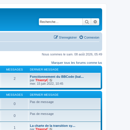
Rechercher
Recherche avancé
S’enregistrer
Connexion
Nous sommes le sam. 08 août 2026, 05:49
Marquer tous les forums comme lus
MESSAGES
DERNIER MESSAGE
Fonctionnement du BBCode (bal…
2
V
par
ThierryC
o
mer. 15 juin 2022, 10:45
i
r
l
MESSAGES
DERNIER MESSAGE
e
d
Pas de message
0
e
r
n
Pas de message
i
0
e
r
m
La charte de la transition sy…
1
e
V
par
ThierryC