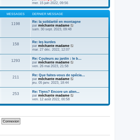
s
o
mer. 15 juin 2022, 09:56
s
i
a
r
g
l
MESSAGES
DERNIER MESSAGE
e
e
d
Re: la solidarité en montagne
1198
e
V
par
méchante madame
r
o
sam. 30 sept. 2023, 09:48
n
i
i
r
e
l
Re: les kurdes
158
r
e
V
par
méchante madame
m
d
o
mar. 27 déc. 2022, 12:07
e
e
i
s
r
r
Re: Couleurs au jardin : le b…
s
n
1293
l
V
par
méchante madame
a
i
e
o
ven. 26 mai 2023, 21:58
g
e
d
i
e
r
e
r
m
Re: Que faites-vous de spécia…
r
211
l
e
V
par
méchante madame
n
e
s
o
jeu. 05 janv. 2023, 18:44
i
d
s
i
e
e
a
r
r
Re: Tiens? Encore un alien...
r
g
253
l
m
V
par
méchante madame
n
e
e
e
o
ven. 12 août 2022, 00:58
i
d
s
i
e
e
s
r
r
r
a
l
m
n
g
e
e
i
e
d
s
e
e
s
r
r
a
m
n
g
e
i
e
s
e
s