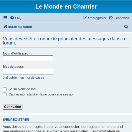
Le Monde en Chantier
FAQ
S’enregistrer
Connexion
R
Index du forum
e
Vous devez être connecté pour citer des messages dans ce
c
forum.
h
Nom d’utilisateur :
e
r
Mot de passe :
c
h
J’ai oublié mon mot de passe
e
Se souvenir de moi
r
Cacher mon statut en ligne pour cette session
S’ENREGISTRER
Vous devez être enregistré pour vous connecter. L’enregistrement ne prend
que quelques secondes et augmente vos possibilités. L’administrateur du