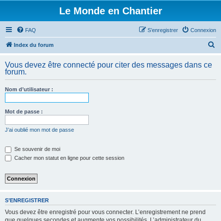
Le Monde en Chantier
FAQ
S’enregistrer
Connexion
R
Index du forum
e
Vous devez être connecté pour citer des messages dans ce
c
forum.
h
Nom d’utilisateur :
e
r
Mot de passe :
c
h
J’ai oublié mon mot de passe
e
Se souvenir de moi
r
Cacher mon statut en ligne pour cette session
S’ENREGISTRER
Vous devez être enregistré pour vous connecter. L’enregistrement ne prend
que quelques secondes et augmente vos possibilités. L’administrateur du