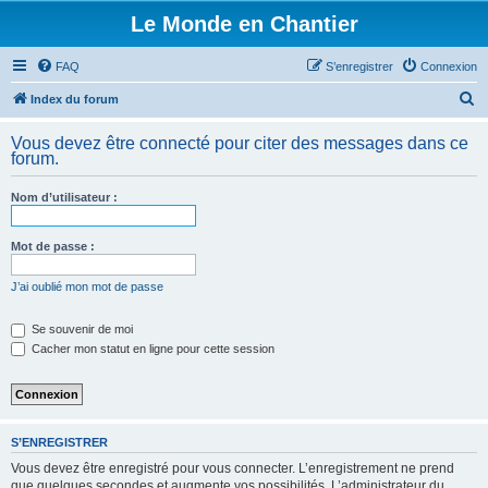
Le Monde en Chantier
FAQ
S’enregistrer
Connexion
R
Index du forum
e
Vous devez être connecté pour citer des messages dans ce
c
forum.
h
Nom d’utilisateur :
e
r
Mot de passe :
c
h
J’ai oublié mon mot de passe
e
Se souvenir de moi
r
Cacher mon statut en ligne pour cette session
S’ENREGISTRER
Vous devez être enregistré pour vous connecter. L’enregistrement ne prend
que quelques secondes et augmente vos possibilités. L’administrateur du