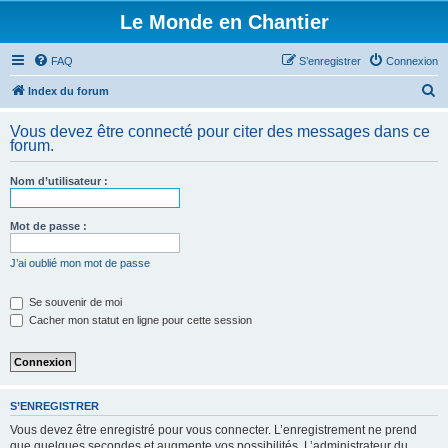
Le Monde en Chantier
FAQ
S’enregistrer
Connexion
R
Index du forum
e
Vous devez être connecté pour citer des messages dans ce
c
forum.
h
Nom d’utilisateur :
e
r
Mot de passe :
c
h
J’ai oublié mon mot de passe
e
Se souvenir de moi
r
Cacher mon statut en ligne pour cette session
S’ENREGISTRER
Vous devez être enregistré pour vous connecter. L’enregistrement ne prend
que quelques secondes et augmente vos possibilités. L’administrateur du