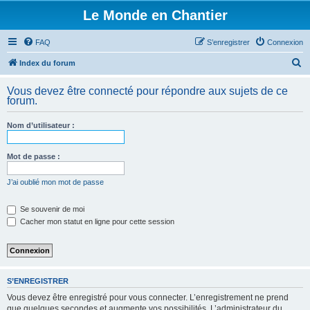
Le Monde en Chantier
FAQ
S’enregistrer
Connexion
R
Index du forum
e
Vous devez être connecté pour répondre aux sujets de ce
c
forum.
h
Nom d’utilisateur :
e
r
Mot de passe :
c
h
J’ai oublié mon mot de passe
e
Se souvenir de moi
r
Cacher mon statut en ligne pour cette session
S’ENREGISTRER
Vous devez être enregistré pour vous connecter. L’enregistrement ne prend
que quelques secondes et augmente vos possibilités. L’administrateur du