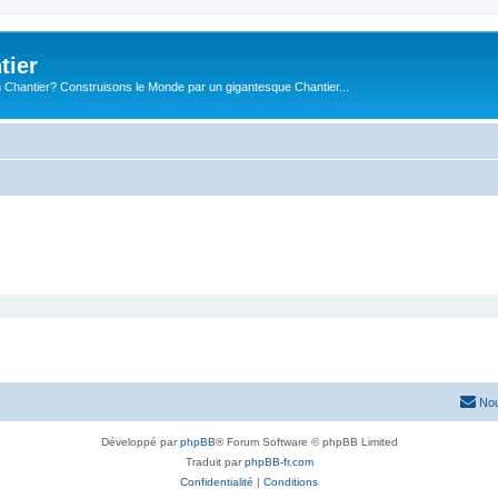
tier
 Chantier? Construisons le Monde par un gigantesque Chantier...
Nou
Développé par
phpBB
® Forum Software © phpBB Limited
Traduit par
phpBB-fr.com
Confidentialité
|
Conditions