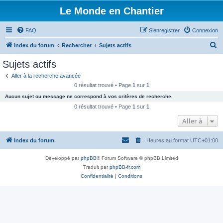
Le Monde en Chantier
FAQ
S’enregistrer
Connexion
R
Index du forum
Rechercher
Sujets actifs
e
Sujets actifs
c
Aller à la recherche avancée
h
0 résultat trouvé • Page
1
sur
1
e
Aucun sujet ou message ne correspond à vos critères de recherche.
r
0 résultat trouvé • Page
1
sur
1
c
Aller à
h
Index du forum
Heures au format
UTC+01:00
e
r
Développé par
phpBB
® Forum Software © phpBB Limited
Traduit par
phpBB-fr.com
Confidentialité
|
Conditions