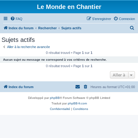
Le Monde en Chantier
FAQ
S’enregistrer
Connexion
R
Index du forum
Rechercher
Sujets actifs
e
Sujets actifs
c
Aller à la recherche avancée
h
0 résultat trouvé • Page
1
sur
1
e
Aucun sujet ou message ne correspond à vos critères de recherche.
r
0 résultat trouvé • Page
1
sur
1
c
Aller à
h
Index du forum
Heures au format
UTC+01:00
e
r
Développé par
phpBB
® Forum Software © phpBB Limited
Traduit par
phpBB-fr.com
Confidentialité
|
Conditions