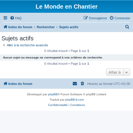
Le Monde en Chantier
FAQ
S’enregistrer
Connexion
R
Index du forum
Rechercher
Sujets actifs
e
Sujets actifs
c
Aller à la recherche avancée
h
0 résultat trouvé • Page
1
sur
1
e
Aucun sujet ou message ne correspond à vos critères de recherche.
r
0 résultat trouvé • Page
1
sur
1
c
Aller à
h
Index du forum
Heures au format
UTC+01:00
e
r
Développé par
phpBB
® Forum Software © phpBB Limited
Traduit par
phpBB-fr.com
Confidentialité
|
Conditions