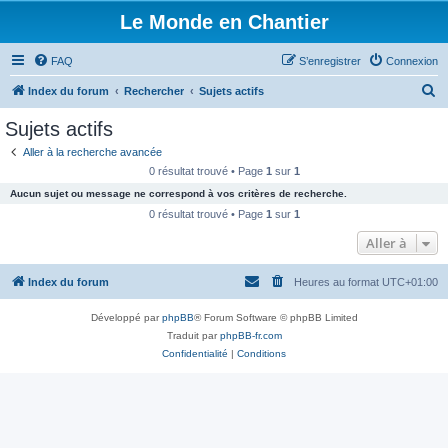
Le Monde en Chantier
FAQ
S’enregistrer
Connexion
R
Index du forum
Rechercher
Sujets actifs
e
Sujets actifs
c
Aller à la recherche avancée
h
0 résultat trouvé • Page
1
sur
1
e
Aucun sujet ou message ne correspond à vos critères de recherche.
r
0 résultat trouvé • Page
1
sur
1
c
Aller à
h
Index du forum
Heures au format
UTC+01:00
e
r
Développé par
phpBB
® Forum Software © phpBB Limited
Traduit par
phpBB-fr.com
Confidentialité
|
Conditions