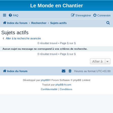
Le Monde en Chantier
FAQ
S’enregistrer
Connexion
R
Index du forum
Rechercher
Sujets actifs
e
Sujets actifs
c
Aller à la recherche avancée
h
0 résultat trouvé • Page
1
sur
1
e
Aucun sujet ou message ne correspond à vos critères de recherche.
r
0 résultat trouvé • Page
1
sur
1
c
Aller à
h
Index du forum
Heures au format
UTC+01:00
e
r
Développé par
phpBB
® Forum Software © phpBB Limited
Traduit par
phpBB-fr.com
Confidentialité
|
Conditions