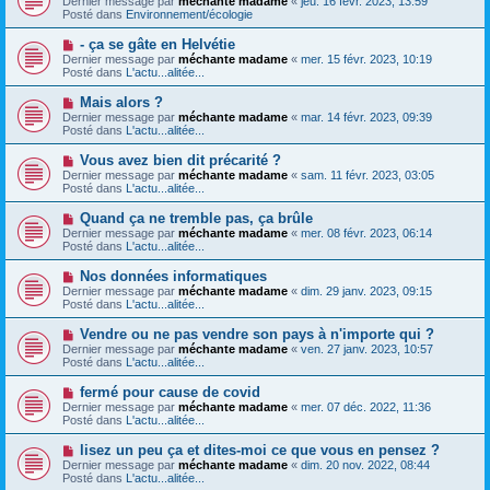
Dernier message par
méchante madame
«
jeu. 16 févr. 2023, 13:59
u
u
a
Posté dans
Environnement/écologie
m
v
g
e
e
e
N
- ça se gâte en Helvétie
s
a
o
s
Dernier message par
méchante madame
«
mer. 15 févr. 2023, 10:19
u
u
a
Posté dans
L'actu...alitée...
m
v
g
e
e
e
N
Mais alors ?
s
a
o
s
Dernier message par
méchante madame
«
mar. 14 févr. 2023, 09:39
u
u
a
Posté dans
L'actu...alitée...
m
v
g
e
e
e
N
Vous avez bien dit précarité ?
s
a
o
s
Dernier message par
méchante madame
«
sam. 11 févr. 2023, 03:05
u
u
a
Posté dans
L'actu...alitée...
m
v
g
e
e
e
N
Quand ça ne tremble pas, ça brûle
s
a
o
s
Dernier message par
méchante madame
«
mer. 08 févr. 2023, 06:14
u
u
a
Posté dans
L'actu...alitée...
m
v
g
e
e
e
N
Nos données informatiques
s
a
o
s
Dernier message par
méchante madame
«
dim. 29 janv. 2023, 09:15
u
u
a
Posté dans
L'actu...alitée...
m
v
g
e
e
e
N
Vendre ou ne pas vendre son pays à n'importe qui ?
s
a
o
s
Dernier message par
méchante madame
«
ven. 27 janv. 2023, 10:57
u
u
a
Posté dans
L'actu...alitée...
m
v
g
e
e
e
N
fermé pour cause de covid
s
a
o
s
Dernier message par
méchante madame
«
mer. 07 déc. 2022, 11:36
u
u
a
Posté dans
L'actu...alitée...
m
v
g
e
e
e
N
lisez un peu ça et dites-moi ce que vous en pensez ?
s
a
o
s
Dernier message par
méchante madame
«
dim. 20 nov. 2022, 08:44
u
u
a
Posté dans
L'actu...alitée...
m
v
g