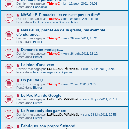
a
a
o
Dernier message par
ThierryC
«
lun. 12 sept. 2011, 08:01
u
g
u
Posté dans
Economie
m
e
v
e
e
N
NASA : E.T. attacks...et ce n'est pas un film!!
s
a
o
s
Dernier message par
ThierryC
«
dim. 04 sept. 2011, 11:46
u
u
a
Posté dans
De la science à la Science-fiction
m
v
g
e
e
e
N
Messieurs, prenez-en de la graine, bel exemple
s
a
o
s
d'endurance..
u
u
a
Dernier message par
m
ThierryC
«
ven. 26 août 2011, 18:24
v
g
Posté dans
e
Bistrot
e
e
s
a
s
N
Demande en mariage....
u
a
o
Dernier message par
m
ThierryC
«
ven. 26 août 2011, 18:12
g
u
Posté dans
e
Bistrot
e
v
s
e
s
N
Le blog d'une véto
a
a
o
Dernier message par
LaFiLLeDuPèReNoëL
«
dim. 26 juin 2011, 09:00
u
g
u
Posté dans
Nos compagnons à X pattes...
m
e
v
e
e
N
Un peu de Q...
s
a
o
s
Dernier message par
ThierryC
«
mar. 21 juin 2011, 09:02
u
u
a
Posté dans
Bistrot
m
v
g
e
e
e
N
Le Pac Man de Google
s
a
o
s
Dernier message par
LaFiLLeDuPèReNoëL
«
sam. 18 juin 2011, 20:13
u
u
a
Posté dans
Divers
m
v
g
e
e
e
N
Le Monopoly des gamers
s
a
o
s
Dernier message par
LaFiLLeDuPèReNoëL
«
sam. 18 juin 2011, 19:56
u
u
a
Posté dans
Divers
m
v
g
e
e
e
N
Fabriquer son propre Sténopé
s
a
o