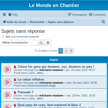
Le Monde en Chantier
FAQ
S’enregistrer
Connexion
R
Index du forum
Rechercher
Sujets sans réponse
e
Sujets sans réponse
c
Aller à la recherche avancée
h
Rechercher
Recherche avancée
e
1
2
Suivante
79 résultats trouvés
r
c
Sujets
h
N
J'aime les gens qui doutent...oui, doutons un peu !
e
o
Dernier message par
méchante madame
«
jeu. 23 mars 2023, 00:27
u
Posté dans
L'actu...alitée...
r
v
e
N
Le cabas inflation
a
o
Dernier message par
méchante madame
«
sam. 04 mars 2023, 10:50
u
u
Posté dans
Environnement/écologie
m
v
e
e
N
Palmade ?
s
a
o
s
Dernier message par
méchante madame
«
mar. 28 févr. 2023, 18:33
u
u
a
Posté dans
L'actu...alitée...
m
v
g
e
e
e
N
Quel pays de cons, faut vraiment le faire :(
s
a
o
s