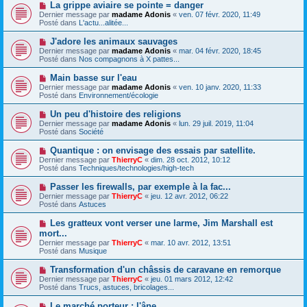
e
N
La grippe aviaire se pointe = danger
s
a
o
s
Dernier message par
madame Adonis
«
ven. 07 févr. 2020, 11:49
u
u
a
Posté dans
L'actu...alitée...
m
v
g
e
e
e
N
J'adore les animaux sauvages
s
a
o
s
Dernier message par
madame Adonis
«
mar. 04 févr. 2020, 18:45
u
u
a
Posté dans
Nos compagnons à X pattes...
m
v
g
e
e
e
N
Main basse sur l'eau
s
a
o
s
Dernier message par
madame Adonis
«
ven. 10 janv. 2020, 11:33
u
u
a
Posté dans
Environnement/écologie
m
v
g
e
e
e
N
Un peu d'histoire des religions
s
a
o
s
Dernier message par
madame Adonis
«
lun. 29 juil. 2019, 11:04
u
u
a
Posté dans
Société
m
v
g
e
e
e
N
Quantique : on envisage des essais par satellite.
s
a
o
s
Dernier message par
ThierryC
«
dim. 28 oct. 2012, 10:12
u
u
a
Posté dans
Techniques/technologies/high-tech
m
v
g
e
e
e
N
Passer les firewalls, par exemple à la fac...
s
a
o
s
Dernier message par
ThierryC
«
jeu. 12 avr. 2012, 06:22
u
u
a
Posté dans
Astuces
m
v
g
e
e
e
N
Les gratteux vont verser une larme, Jim Marshall est
s
a
o
s
mort...
u
u
a
Dernier message par
m
ThierryC
«
mar. 10 avr. 2012, 13:51
v
g
Posté dans
e
Musique
e
e
s
a
s
N
Transformation d'un châssis de caravane en remorque
u
a
o
Dernier message par
m
ThierryC
«
jeu. 01 mars 2012, 12:42
g
u
Posté dans
e
Trucs, astuces, bricolages...
e
v
s
e
s
N
Le marché porteur : l'âne