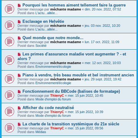
e
e
e
N
Pourquoi les hommes aiment tellement faire la guerre
s
a
o
s
Dernier message par
méchante madame
«
dim. 20 nov. 2022, 07:52
u
u
a
Posté dans
L'actu...alitée...
m
v
g
e
e
e
N
Esclavage en Helvétie
s
a
o
s
Dernier message par
méchante madame
«
jeu. 03 nov. 2022, 10:20
u
u
a
Posté dans
L'actu...alitée...
m
v
g
e
e
e
N
Quel monde que notre monde...
s
a
o
s
Dernier message par
méchante madame
«
lun. 17 oct. 2022, 11:09
u
u
a
Posté dans
Société
m
v
g
e
e
e
N
Les primes d'assurance maladie vont augmenter ? - et
s
a
o
s
alors ?
u
u
a
Dernier message par
m
méchante madame
«
mer. 12 oct. 2022, 10:03
v
g
Posté dans
e
Environnement/écologie
e
e
s
a
s
N
Piano à vendre, très beau meuble et bel instrument ancien
u
a
o
Dernier message par
m
méchante madame
«
jeu. 29 sept. 2022, 19:42
g
u
Posté dans
e
Environnement/écologie
e
v
s
e
s
N
Fonctionnement du BBCode (balises de formatage)
a
a
o
Dernier message par
ThierryC
«
mer. 15 juin 2022, 10:45
u
g
u
Posté dans
Mode d'emploi du forum
m
e
v
e
e
N
Afficher du code neutralisé
s
a
o
s
Dernier message par
ThierryC
«
mer. 15 juin 2022, 10:39
u
u
a
Posté dans
Mode d'emploi du forum
m
v
g
e
e
e
N
La charte de la transition systémique du 21e siècle
s
a
o
s
Dernier message par
ThierryC
«
mer. 15 juin 2022, 09:56
u
u
a
Posté dans
Médias
m
v
g
e
e