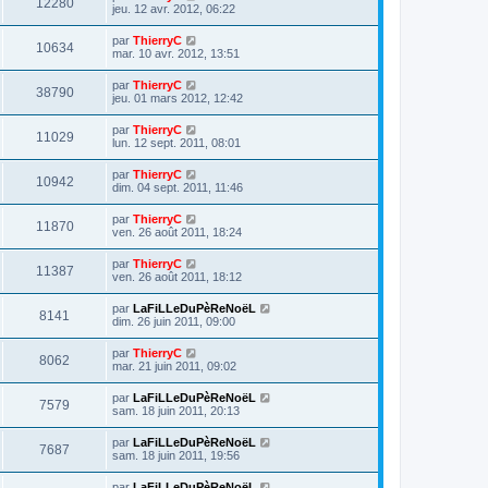
12280
jeu. 12 avr. 2012, 06:22
par
ThierryC
10634
mar. 10 avr. 2012, 13:51
par
ThierryC
38790
jeu. 01 mars 2012, 12:42
par
ThierryC
11029
lun. 12 sept. 2011, 08:01
par
ThierryC
10942
dim. 04 sept. 2011, 11:46
par
ThierryC
11870
ven. 26 août 2011, 18:24
par
ThierryC
11387
ven. 26 août 2011, 18:12
par
LaFiLLeDuPèReNoëL
8141
dim. 26 juin 2011, 09:00
par
ThierryC
8062
mar. 21 juin 2011, 09:02
par
LaFiLLeDuPèReNoëL
7579
sam. 18 juin 2011, 20:13
par
LaFiLLeDuPèReNoëL
7687
sam. 18 juin 2011, 19:56
par
LaFiLLeDuPèReNoëL