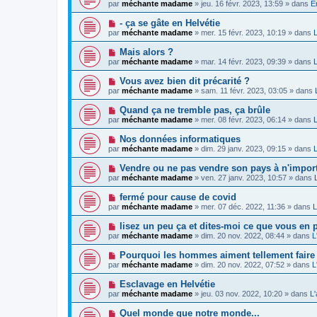
o
e
par
méchante madame
»
jeu. 16 févr. 2023, 13:59
» dans
E
a
g
u
s
u
e
v
s
N
- ça se gâte en Helvétie
m
e
a
o
e
par
méchante madame
»
mer. 15 févr. 2023, 10:19
» dans
L
a
g
u
s
u
e
v
s
N
Mais alors ?
m
e
a
o
e
par
méchante madame
»
mar. 14 févr. 2023, 09:39
» dans
L
a
g
u
s
u
e
v
s
N
Vous avez bien dit précarité ?
m
e
a
o
e
par
méchante madame
»
sam. 11 févr. 2023, 03:05
» dans
a
g
u
s
u
e
v
s
N
Quand ça ne tremble pas, ça brûle
m
e
a
o
e
par
méchante madame
»
mer. 08 févr. 2023, 06:14
» dans
L
a
g
u
s
u
e
v
s
N
Nos données informatiques
m
e
a
o
e
par
méchante madame
»
dim. 29 janv. 2023, 09:15
» dans
L
a
g
u
s
u
e
v
s
N
Vendre ou ne pas vendre son pays à n'import
m
e
a
o
e
par
méchante madame
»
ven. 27 janv. 2023, 10:57
» dans
L
a
g
u
s
u
e
v
s
N
fermé pour cause de covid
m
e
a
o
e
par
méchante madame
»
mer. 07 déc. 2022, 11:36
» dans
L
a
g
u
s
u
e
v
s
N
lisez un peu ça et dites-moi ce que vous en 
m
e
a
o
e
par
méchante madame
»
dim. 20 nov. 2022, 08:44
» dans
L
a
g
u
s
u
e
v
s
N
Pourquoi les hommes aiment tellement faire 
m
e
a
o
e
par
méchante madame
»
dim. 20 nov. 2022, 07:52
» dans
L
a
g
u
s
u
e
v
s
N
Esclavage en Helvétie
m
e
a
o
e
par
méchante madame
»
jeu. 03 nov. 2022, 10:20
» dans
L'
a
g
u
s
u
e
v
s
N
Quel monde que notre monde...
m
e