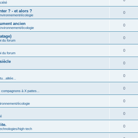
0
ciété
er ? - et alors ?
0
nvironnement/écologie
trument ancien
0
nvironnement/écologie
atage)
0
i du forum
0
i du forum
siècle
0
0
u...alitée...
0
 compagnons à X pattes...
0
ironnement/écologie
0
té
ite.
0
echnologies/high-tech