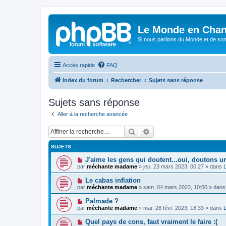
Le Monde en Chan
Si nous parlions du Monde et de son
Accès rapide
FAQ
Index du forum
Rechercher
Sujets sans réponse
Sujets sans réponse
Aller à la recherche avancée
Rechercher
Recherche avancée
SUJETS
N
J'aime les gens qui doutent...oui, doutons u
o
par
méchante madame
»
jeu. 23 mars 2023, 00:27
» dans
L
u
v
N
Le cabas inflation
e
o
par
méchante madame
»
sam. 04 mars 2023, 10:50
» dan
a
u
u
v
N
Palmade ?
m
e
o
e
par
méchante madame
»
mar. 28 févr. 2023, 18:33
» dans
L
a
u
s
u
v
s
N
Quel pays de cons, faut vraiment le faire :(
m
e
a