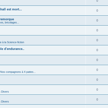
0
all est mort...
0
 remorque
0
es, bricolages...
0
0
e à la Science-fiction
le d'endurance..
0
0
0
s
Nos compagnons à X pattes...
0
0
s
Divers
0
s
Divers