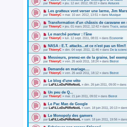
e
a
o
e
par
ThierryC
»
jeu. 12 avr. 2012, 06:22
» dans
Astuces
a
g
u
s
u
e
v
s
N
Les gratteux vont verser une larme, Jim Marsh
m
e
a
o
e
par
ThierryC
»
mar. 10 avr. 2012, 13:51
» dans
Musique
a
g
u
s
u
e
v
s
N
Transformation d'un châssis de caravane en
m
e
a
o
e
par
ThierryC
»
jeu. 01 mars 2012, 12:42
» dans
Trucs, astuc
a
g
u
s
u
e
v
s
N
Le marché porteur : l'âne
m
e
a
o
e
par
ThierryC
»
lun. 12 sept. 2011, 08:01
» dans
Economie
a
g
u
s
u
e
v
s
N
NASA : E.T. attacks...et ce n'est pas un film!!
m
e
a
o
e
par
ThierryC
»
dim. 04 sept. 2011, 11:46
» dans
De la scienc
a
g
u
s
u
e
v
s
N
Messieurs, prenez-en de la graine, bel exemp
m
e
a
o
e
par
ThierryC
»
ven. 26 août 2011, 18:24
» dans
Bistrot
a
g
u
s
u
e
v
s
N
Demande en mariage....
m
e
a
o
e
par
ThierryC
»
ven. 26 août 2011, 18:12
» dans
Bistrot
a
g
u
s
u
e
v
s
N
Le blog d'une véto
m
e
a
o
e
par
LaFiLLeDuPèReNoëL
»
dim. 26 juin 2011, 09:00
» dan
a
g
u
s
u
e
v
s
N
Un peu de Q...
m
e
a
o
e
par
ThierryC
»
mar. 21 juin 2011, 09:02
» dans
Bistrot
a
g
u
s
u
e
v
s
N
Le Pac Man de Google
m
e
a
o
e
par
LaFiLLeDuPèReNoëL
»
sam. 18 juin 2011, 20:13
» dan
a
g
u
s
u
e
v
s
N
Le Monopoly des gamers
m
e
a
o
e
par
LaFiLLeDuPèReNoëL
»
sam. 18 juin 2011, 19:56
» dan
a
g
u
s
u
e
v
s
N