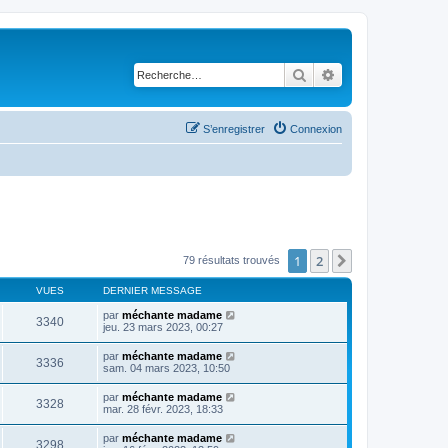
Rechercher
Recherche avancé
S’enregistrer
Connexion
1
2
Suivante
79 résultats trouvés
VUES
DERNIER MESSAGE
par
méchante madame
3340
jeu. 23 mars 2023, 00:27
par
méchante madame
3336
sam. 04 mars 2023, 10:50
par
méchante madame
3328
mar. 28 févr. 2023, 18:33
par
méchante madame
3298