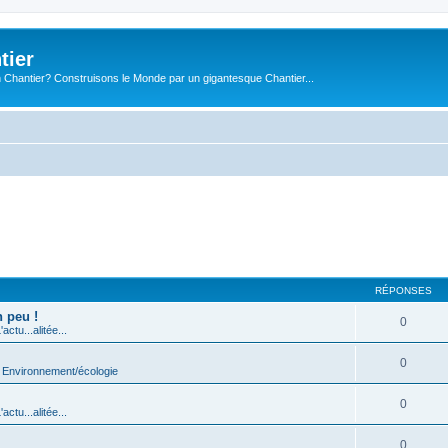
tier
 Chantier? Construisons le Monde par un gigantesque Chantier...
RÉPONSES
n peu !
0
'actu...alitée...
0
s
Environnement/écologie
0
'actu...alitée...
0