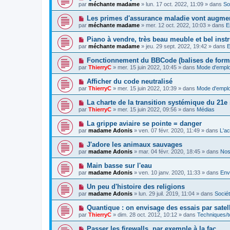
a
o
e
par
méchante madame
»
lun. 17 oct. 2022, 11:09
» dans
So
a
g
u
s
u
e
v
s
N
Les primes d'assurance maladie vont augment
m
e
a
o
e
par
méchante madame
»
mer. 12 oct. 2022, 10:03
» dans
E
a
g
u
s
u
e
v
s
N
Piano à vendre, très beau meuble et bel ins
m
e
a
o
e
par
méchante madame
»
jeu. 29 sept. 2022, 19:42
» dans
E
a
g
u
s
u
e
v
s
N
Fonctionnement du BBCode (balises de form
m
e
a
o
e
par
ThierryC
»
mer. 15 juin 2022, 10:45
» dans
Mode d'emplo
a
g
u
s
u
e
v
s
N
Afficher du code neutralisé
m
e
a
o
e
par
ThierryC
»
mer. 15 juin 2022, 10:39
» dans
Mode d'emplo
a
g
u
s
u
e
v
s
N
La charte de la transition systémique du 21e 
m
e
a
o
e
par
ThierryC
»
mer. 15 juin 2022, 09:56
» dans
Médias
a
g
u
s
u
e
v
s
N
La grippe aviaire se pointe = danger
m
e
a
o
e
par
madame Adonis
»
ven. 07 févr. 2020, 11:49
» dans
L'act
a
g
u
s
u
e
v
s
N
J'adore les animaux sauvages
m
e
a
o
e
par
madame Adonis
»
mar. 04 févr. 2020, 18:45
» dans
Nos
a
g
u
s
u
e
v
s
N
Main basse sur l'eau
m
e
a
o
e
par
madame Adonis
»
ven. 10 janv. 2020, 11:33
» dans
Env
a
g
u
s
u
e
v
s
N
Un peu d'histoire des religions
m
e
a
o
e
par
madame Adonis
»
lun. 29 juil. 2019, 11:04
» dans
Socié
a
g
u
s
u
e
v
s
N
Quantique : on envisage des essais par satell
m
e
a
o
e
par
ThierryC
»
dim. 28 oct. 2012, 10:12
» dans
Techniques/t
a
g
u
s
u
e
v
s
N
Passer les firewalls, par exemple à la fac...
m