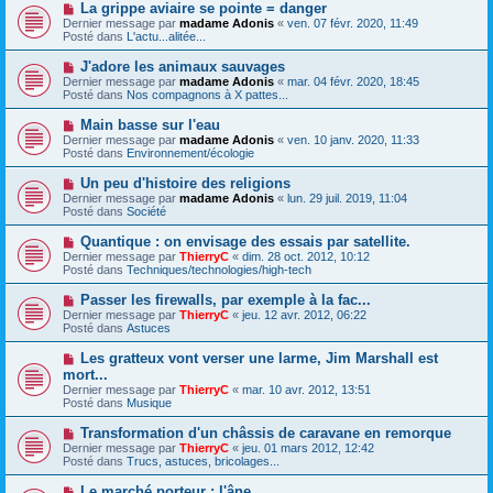
e
N
La grippe aviaire se pointe = danger
s
a
o
s
Dernier message par
madame Adonis
«
ven. 07 févr. 2020, 11:49
u
u
a
Posté dans
L'actu...alitée...
m
v
g
e
e
e
N
J'adore les animaux sauvages
s
a
o
s
Dernier message par
madame Adonis
«
mar. 04 févr. 2020, 18:45
u
u
a
Posté dans
Nos compagnons à X pattes...
m
v
g
e
e
e
N
Main basse sur l'eau
s
a
o
s
Dernier message par
madame Adonis
«
ven. 10 janv. 2020, 11:33
u
u
a
Posté dans
Environnement/écologie
m
v
g
e
e
e
N
Un peu d'histoire des religions
s
a
o
s
Dernier message par
madame Adonis
«
lun. 29 juil. 2019, 11:04
u
u
a
Posté dans
Société
m
v
g
e
e
e
N
Quantique : on envisage des essais par satellite.
s
a
o
s
Dernier message par
ThierryC
«
dim. 28 oct. 2012, 10:12
u
u
a
Posté dans
Techniques/technologies/high-tech
m
v
g
e
e
e
N
Passer les firewalls, par exemple à la fac...
s
a
o
s
Dernier message par
ThierryC
«
jeu. 12 avr. 2012, 06:22
u
u
a
Posté dans
Astuces
m
v
g
e
e
e
N
Les gratteux vont verser une larme, Jim Marshall est
s
a
o
s
mort...
u
u
a
Dernier message par
m
ThierryC
«
mar. 10 avr. 2012, 13:51
v
g
Posté dans
e
Musique
e
e
s
a
s
N
Transformation d'un châssis de caravane en remorque
u
a
o
Dernier message par
m
ThierryC
«
jeu. 01 mars 2012, 12:42
g
u
Posté dans
e
Trucs, astuces, bricolages...
e
v
s
e
s
N
Le marché porteur : l'âne