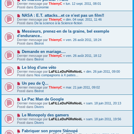
a
a
o
Dernier message par
ThierryC
«
lun. 12 sept. 2011, 08:01
u
g
u
Posté dans
Economie
m
e
v
e
e
N
NASA : E.T. attacks...et ce n'est pas un film!!
s
a
o
s
Dernier message par
ThierryC
«
dim. 04 sept. 2011, 11:46
u
u
a
Posté dans
De la science à la Science-fiction
m
v
g
e
e
e
N
Messieurs, prenez-en de la graine, bel exemple
s
a
o
s
d'endurance..
u
u
a
Dernier message par
m
ThierryC
«
ven. 26 août 2011, 18:24
v
g
Posté dans
e
Bistrot
e
e
s
a
s
N
Demande en mariage....
u
a
o
Dernier message par
m
ThierryC
«
ven. 26 août 2011, 18:12
g
u
Posté dans
e
Bistrot
e
v
s
e
s
N
Le blog d'une véto
a
a
o
Dernier message par
LaFiLLeDuPèReNoëL
«
dim. 26 juin 2011, 09:00
u
g
u
Posté dans
Nos compagnons à X pattes...
m
e
v
e
e
N
Un peu de Q...
s
a
o
s
Dernier message par
ThierryC
«
mar. 21 juin 2011, 09:02
u
u
a
Posté dans
Bistrot
m
v
g
e
e
e
N
Le Pac Man de Google
s
a
o
s
Dernier message par
LaFiLLeDuPèReNoëL
«
sam. 18 juin 2011, 20:13
u
u
a
Posté dans
Divers
m
v
g
e
e
e
N
Le Monopoly des gamers
s
a
o
s
Dernier message par
LaFiLLeDuPèReNoëL
«
sam. 18 juin 2011, 19:56
u
u
a
Posté dans
Divers
m
v
g
e
e
e
N
Fabriquer son propre Sténopé
s
a
o