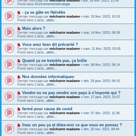
Dernier message par
méchante madame
«
jeu. 16 févr. 2023, 13:59
u
u
a
Posté dans
Environnement/écologie
m
v
g
e
e
e
N
- ça se gâte en Helvétie
s
a
o
s
Dernier message par
méchante madame
«
mer. 15 févr. 2023, 10:19
u
u
a
Posté dans
L'actu...alitée...
m
v
g
e
e
e
N
Mais alors ?
s
a
o
s
Dernier message par
méchante madame
«
mar. 14 févr. 2023, 09:39
u
u
a
Posté dans
L'actu...alitée...
m
v
g
e
e
e
N
Vous avez bien dit précarité ?
s
a
o
s
Dernier message par
méchante madame
«
sam. 11 févr. 2023, 03:05
u
u
a
Posté dans
L'actu...alitée...
m
v
g
e
e
e
N
Quand ça ne tremble pas, ça brûle
s
a
o
s
Dernier message par
méchante madame
«
mer. 08 févr. 2023, 06:14
u
u
a
Posté dans
L'actu...alitée...
m
v
g
e
e
e
N
Nos données informatiques
s
a
o
s
Dernier message par
méchante madame
«
dim. 29 janv. 2023, 09:15
u
u
a
Posté dans
L'actu...alitée...
m
v
g
e
e
e
N
Vendre ou ne pas vendre son pays à n'importe qui ?
s
a
o
s
Dernier message par
méchante madame
«
ven. 27 janv. 2023, 10:57
u
u
a
Posté dans
L'actu...alitée...
m
v
g
e
e
e
N
fermé pour cause de covid
s
a
o
s
Dernier message par
méchante madame
«
mer. 07 déc. 2022, 11:36
u
u
a
Posté dans
L'actu...alitée...
m
v
g
e
e
e
N
lisez un peu ça et dites-moi ce que vous en pensez ?
s
a
o
s
Dernier message par
méchante madame
«
dim. 20 nov. 2022, 08:44
u
u
a
Posté dans
L'actu...alitée...
m
v
g