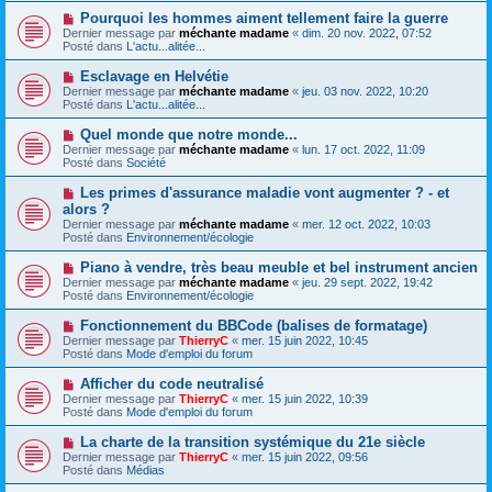
e
e
e
N
Pourquoi les hommes aiment tellement faire la guerre
s
a
o
s
Dernier message par
méchante madame
«
dim. 20 nov. 2022, 07:52
u
u
a
Posté dans
L'actu...alitée...
m
v
g
e
e
e
N
Esclavage en Helvétie
s
a
o
s
Dernier message par
méchante madame
«
jeu. 03 nov. 2022, 10:20
u
u
a
Posté dans
L'actu...alitée...
m
v
g
e
e
e
N
Quel monde que notre monde...
s
a
o
s
Dernier message par
méchante madame
«
lun. 17 oct. 2022, 11:09
u
u
a
Posté dans
Société
m
v
g
e
e
e
N
Les primes d'assurance maladie vont augmenter ? - et
s
a
o
s
alors ?
u
u
a
Dernier message par
m
méchante madame
«
mer. 12 oct. 2022, 10:03
v
g
Posté dans
e
Environnement/écologie
e
e
s
a
s
N
Piano à vendre, très beau meuble et bel instrument ancien
u
a
o
Dernier message par
m
méchante madame
«
jeu. 29 sept. 2022, 19:42
g
u
Posté dans
e
Environnement/écologie
e
v
s
e
s
N
Fonctionnement du BBCode (balises de formatage)
a
a
o
Dernier message par
ThierryC
«
mer. 15 juin 2022, 10:45
u
g
u
Posté dans
Mode d'emploi du forum
m
e
v
e
e
N
Afficher du code neutralisé
s
a
o
s
Dernier message par
ThierryC
«
mer. 15 juin 2022, 10:39
u
u
a
Posté dans
Mode d'emploi du forum
m
v
g
e
e
e
N
La charte de la transition systémique du 21e siècle
s
a
o
s
Dernier message par
ThierryC
«
mer. 15 juin 2022, 09:56
u
u
a
Posté dans
Médias
m
v
g
e
e