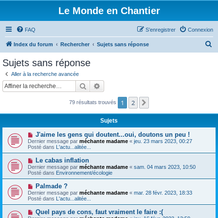
Le Monde en Chantier
FAQ
S’enregistrer
Connexion
R
Index du forum
Rechercher
Sujets sans réponse
e
Sujets sans réponse
c
Aller à la recherche avancée
h
Rechercher
Recherche avancée
e
1
2
Suivante
79 résultats trouvés
r
c
Sujets
h
N
J'aime les gens qui doutent...oui, doutons un peu !
e
o
Dernier message par
méchante madame
«
jeu. 23 mars 2023, 00:27
u
Posté dans
L'actu...alitée...
r
v
e
N
Le cabas inflation
a
o
Dernier message par
méchante madame
«
sam. 04 mars 2023, 10:50
u
u
Posté dans
Environnement/écologie
m
v
e
e
N
Palmade ?
s
a
o
s
Dernier message par
méchante madame
«
mar. 28 févr. 2023, 18:33
u
u
a
Posté dans
L'actu...alitée...
m
v
g
e
e
e
N
Quel pays de cons, faut vraiment le faire :(
s
a
o
s