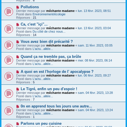
Réponses :
6
e
e
e
s
a
N
Pollutions
s
u
o
Dernier message par
méchante madame
«
lun. 13 févr. 2023, 08:51
a
m
u
Posté dans
Environnement/écologie
g
e
v
Réponses :
21
e
s
e
s
a
N
Ca, c'est "içi"...
a
u
o
Dernier message par
méchante madame
«
lun. 13 févr. 2023, 03:04
g
m
u
Posté dans
Du côté de chez nous...
e
e
v
Réponses :
14
s
e
s
a
N
Vous avez bien dit précarité ?
a
u
o
Dernier message par
méchante madame
«
sam. 11 févr. 2023, 03:05
g
m
u
Posté dans
L'actu...alitée...
e
e
v
s
e
N
Quand ça ne tremble pas, ça brûle
s
a
o
Dernier message par
méchante madame
«
mer. 08 févr. 2023, 06:14
a
u
u
Posté dans
L'actu...alitée...
g
m
v
e
e
e
N
A quoi en est l'horloge de l' apocalypse ?
s
a
o
s
Dernier message par
méchante madame
«
lun. 06 févr. 2023, 09:27
u
u
a
Posté dans
L'actu...alitée...
m
v
g
Réponses :
5
e
e
e
s
a
N
Le Tigré, enfin un peu d'espoir !
s
u
o
Dernier message par
méchante madame
«
sam. 04 févr. 2023, 13:28
a
m
u
Posté dans
L'actu...alitée...
g
e
v
Réponses :
7
e
s
e
s
a
N
0n en apprend tous les jours une autre...
a
u
o
Dernier message par
méchante madame
«
sam. 04 févr. 2023, 13:24
g
m
u
Posté dans
L'actu...alitée...
e
e
v
Réponses :
1
s
e
s
a
N
Parlons un peu cuisine
a
u
o