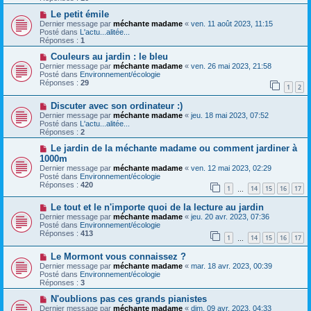
e
s
a
N
a
Le petit émile
u
o
g
Dernier message par
méchante madame
«
ven. 11 août 2023, 11:15
m
u
e
Posté dans
L'actu...alitée...
e
v
Réponses :
1
s
e
s
a
N
Couleurs au jardin : le bleu
a
u
o
Dernier message par
méchante madame
«
ven. 26 mai 2023, 21:58
g
m
u
Posté dans
Environnement/écologie
e
e
v
Réponses :
29
1
2
s
e
s
a
N
a
Discuter avec son ordinateur :)
u
o
g
m
Dernier message par
méchante madame
«
jeu. 18 mai 2023, 07:52
u
e
e
Posté dans
L'actu...alitée...
v
s
Réponses :
2
e
s
a
N
a
Le jardin de la méchante madame ou comment jardiner à
u
o
g
1000m
m
u
e
Dernier message par
méchante madame
«
ven. 12 mai 2023, 02:29
e
v
Posté dans
Environnement/écologie
s
e
Réponses :
420
s
a
1
14
15
16
17
…
a
u
g
m
N
Le tout et le n'importe quoi de la lecture au jardin
e
e
o
Dernier message par
méchante madame
«
jeu. 20 avr. 2023, 07:36
s
u
Posté dans
Environnement/écologie
s
v
Réponses :
413
1
14
15
16
17
a
e
…
g
a
e
N
Le Mormont vous connaissez ?
u
o
m
Dernier message par
méchante madame
«
mar. 18 avr. 2023, 00:39
u
e
Posté dans
Environnement/écologie
v
s
Réponses :
3
e
s
a
N
a
N'oublions pas ces grands pianistes
u
o
g
Dernier message par
méchante madame
«
dim. 09 avr. 2023, 04:33