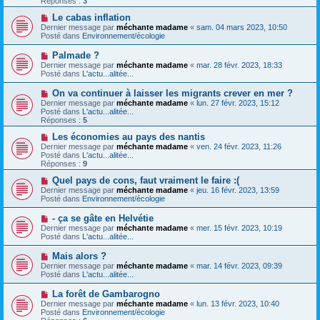
Réponses :
3
s
e
s
a
N
Le cabas inflation
a
u
o
Dernier message par
méchante madame
«
sam. 04 mars 2023, 10:50
g
m
u
Posté dans
Environnement/écologie
e
e
v
s
e
N
Palmade ?
s
a
o
Dernier message par
méchante madame
«
mar. 28 févr. 2023, 18:33
a
u
u
Posté dans
L'actu...alitée...
g
m
v
e
e
e
N
On va continuer à laisser les migrants crever en mer ?
s
a
o
s
Dernier message par
méchante madame
«
lun. 27 févr. 2023, 15:12
u
u
a
Posté dans
L'actu...alitée...
m
v
g
Réponses :
5
e
e
e
s
a
N
Les économies au pays des nantis
s
u
o
Dernier message par
méchante madame
«
ven. 24 févr. 2023, 11:26
a
m
u
Posté dans
L'actu...alitée...
g
e
v
Réponses :
9
e
s
e
s
a
N
Quel pays de cons, faut vraiment le faire :(
a
u
o
Dernier message par
méchante madame
«
jeu. 16 févr. 2023, 13:59
g
m
u
Posté dans
Environnement/écologie
e
e
v
s
e
N
- ça se gâte en Helvétie
s
a
o
Dernier message par
méchante madame
«
mer. 15 févr. 2023, 10:19
a
u
u
Posté dans
L'actu...alitée...
g
m
v
e
e
e
N
Mais alors ?
s
a
o
s
Dernier message par
méchante madame
«
mar. 14 févr. 2023, 09:39
u
u
a
Posté dans
L'actu...alitée...
m
v
g
e
e
e
N
La forêt de Gambarogno
s
a
o
s
Dernier message par
méchante madame
«
lun. 13 févr. 2023, 10:40
u
u
a
Posté dans
Environnement/écologie
m
v
g