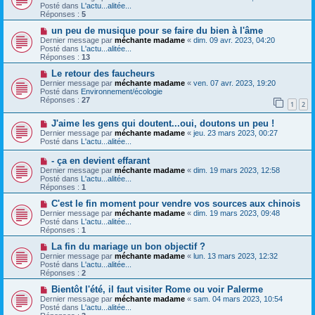
m
u
e
Posté dans
L'actu...alitée...
e
v
Réponses :
5
s
e
s
a
N
un peu de musique pour se faire du bien à l'âme
a
u
o
Dernier message par
méchante madame
«
dim. 09 avr. 2023, 04:20
g
m
u
Posté dans
L'actu...alitée...
e
e
v
Réponses :
13
s
e
s
a
N
Le retour des faucheurs
a
u
o
Dernier message par
méchante madame
«
ven. 07 avr. 2023, 19:20
g
m
u
Posté dans
Environnement/écologie
e
e
v
Réponses :
27
1
2
s
e
s
a
N
a
J'aime les gens qui doutent...oui, doutons un peu !
u
o
g
m
Dernier message par
méchante madame
«
jeu. 23 mars 2023, 00:27
u
e
e
Posté dans
L'actu...alitée...
v
s
e
s
N
- ça en devient effarant
a
a
o
Dernier message par
méchante madame
«
dim. 19 mars 2023, 12:58
u
g
u
Posté dans
L'actu...alitée...
m
e
v
Réponses :
1
e
e
s
a
N
C'est le fin moment pour vendre vos sources aux chinois
s
u
o
Dernier message par
méchante madame
«
dim. 19 mars 2023, 09:48
a
m
u
Posté dans
L'actu...alitée...
g
e
v
Réponses :
1
e
s
e
s
a
N
La fin du mariage un bon objectif ?
a
u
o
Dernier message par
méchante madame
«
lun. 13 mars 2023, 12:32
g
m
u
Posté dans
L'actu...alitée...
e
e
v
Réponses :
2
s
e
s
a
N
Bientôt l'été, il faut visiter Rome ou voir Palerme
a
u
o
Dernier message par
méchante madame
«
sam. 04 mars 2023, 10:54
g
m
u
Posté dans
L'actu...alitée...
e
e
v