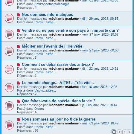
Dernier message par
méchante madame
«
mer. 01 févr. 2023, 01:58
g
m
u
Posté dans
Environnement/écologie
e
e
v
Réponses :
4
s
e
s
a
N
Nos données informatiques
a
u
o
Dernier message par
méchante madame
«
dim. 29 janv. 2023, 09:15
g
m
u
Posté dans
L'actu...alitée...
e
e
v
s
e
N
Vendre ou ne pas vendre son pays à n'importe qui ?
s
a
o
Dernier message par
méchante madame
«
ven. 27 janv. 2023, 10:57
a
u
u
Posté dans
L'actu...alitée...
g
m
v
e
e
e
N
Méditer sur l'avenir de l' Helvétie
s
a
o
s
Dernier message par
méchante madame
«
ven. 27 janv. 2023, 00:56
u
u
a
Posté dans
L'actu...alitée...
m
v
g
Réponses :
3
e
e
e
s
a
N
Comment se débarrasser des antivax ?
s
u
o
Dernier message par
méchante madame
«
dim. 22 janv. 2023, 10:21
a
m
u
Posté dans
L'actu...alitée...
g
e
v
Réponses :
2
e
s
e
s
a
N
Le monde change....VITE! ...Très vite...
a
u
o
Dernier message par
méchante madame
«
lun. 16 janv. 2023, 12:08
g
m
u
Posté dans
L'actu...alitée...
e
e
v
Réponses :
2
s
e
s
a
N
Que faites-vous de spécial dans la vie ?
a
u
o
Dernier message par
méchante madame
«
jeu. 05 janv. 2023, 18:44
g
m
u
Posté dans
Divers
e
e
v
Réponses :
4
s
e
s
a
N
Nous sommes au jour no 8 de la guerre
a
u
o
Dernier message par
méchante madame
«
mar. 03 janv. 2023, 10:47
g
m
u
Posté dans
L'actu...alitée...
e
e
v
Réponses :
55
1
2
3
s
e