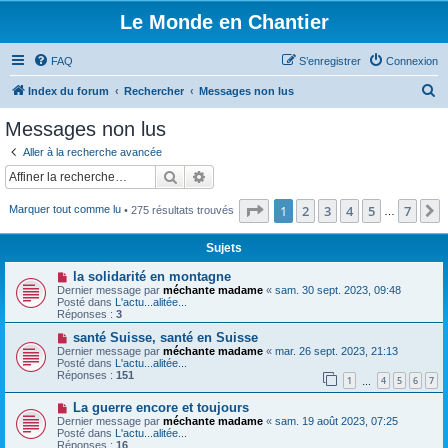
Le Monde en Chantier
FAQ
S’enregistrer
Connexion
R
Index du forum
Rechercher
Messages non lus
e
Messages non lus
c
Aller à la recherche avancée
h
Rechercher
Recherche avancée
e
Page
1
sur
7
1
2
3
4
5
7
Marquer tout comme lu
• 275 résultats trouvés
r
…
c
Sujets
h
N
la solidarité en montagne
e
o
Dernier message par
méchante madame
«
sam. 30 sept. 2023, 09:48
u
Posté dans
L'actu...alitée...
r
v
Réponses :
3
e
a
N
santé Suisse, santé en Suisse
u
o
Dernier message par
méchante madame
«
mar. 26 sept. 2023, 21:13
m
u
Posté dans
L'actu...alitée...
e
v
Réponses :
151
1
4
5
6
7
s
e
…
s
a
N
a
La guerre encore et toujours
u
o
g
m
Dernier message par
méchante madame
«
sam. 19 août 2023, 07:25
u
e
e
Posté dans
L'actu...alitée...
v
s
Réponses :
16