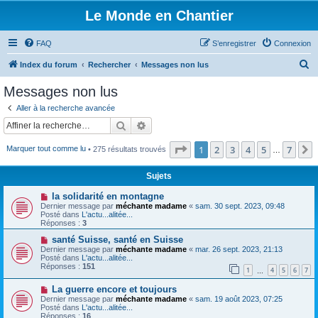
Le Monde en Chantier
FAQ
S’enregistrer
Connexion
R
Index du forum
Rechercher
Messages non lus
e
Messages non lus
c
Aller à la recherche avancée
h
Rechercher
Recherche avancée
e
Page
1
sur
7
1
2
3
4
5
7
Marquer tout comme lu
• 275 résultats trouvés
r
…
c
Sujets
h
N
la solidarité en montagne
e
o
Dernier message par
méchante madame
«
sam. 30 sept. 2023, 09:48
u
Posté dans
L'actu...alitée...
r
v
Réponses :
3
e
a
N
santé Suisse, santé en Suisse
u
o
Dernier message par
méchante madame
«
mar. 26 sept. 2023, 21:13
m
u
Posté dans
L'actu...alitée...
e
v
Réponses :
151
1
4
5
6
7
s
e
…
s
a
N
a
La guerre encore et toujours
u
o
g
m
Dernier message par
méchante madame
«
sam. 19 août 2023, 07:25
u
e
e
Posté dans
L'actu...alitée...
v
s
Réponses :
16