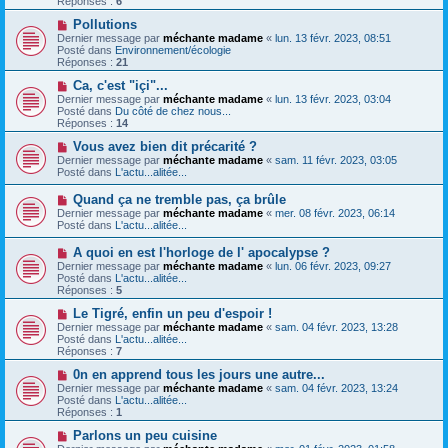
Réponses :
6
e
e
e
s
a
N
Pollutions
s
u
o
Dernier message par
méchante madame
«
lun. 13 févr. 2023, 08:51
a
m
u
Posté dans
Environnement/écologie
g
e
v
Réponses :
21
e
s
e
s
a
N
Ca, c'est "içi"...
a
u
o
Dernier message par
méchante madame
«
lun. 13 févr. 2023, 03:04
g
m
u
Posté dans
Du côté de chez nous...
e
e
v
Réponses :
14
s
e
s
a
N
Vous avez bien dit précarité ?
a
u
o
Dernier message par
méchante madame
«
sam. 11 févr. 2023, 03:05
g
m
u
Posté dans
L'actu...alitée...
e
e
v
s
e
N
Quand ça ne tremble pas, ça brûle
s
a
o
Dernier message par
méchante madame
«
mer. 08 févr. 2023, 06:14
a
u
u
Posté dans
L'actu...alitée...
g
m
v
e
e
e
N
A quoi en est l'horloge de l' apocalypse ?
s
a
o
s
Dernier message par
méchante madame
«
lun. 06 févr. 2023, 09:27
u
u
a
Posté dans
L'actu...alitée...
m
v
g
Réponses :
5
e
e
e
s
a
N
Le Tigré, enfin un peu d'espoir !
s
u
o
Dernier message par
méchante madame
«
sam. 04 févr. 2023, 13:28
a
m
u
Posté dans
L'actu...alitée...
g
e
v
Réponses :
7
e
s
e
s
a
N
0n en apprend tous les jours une autre...
a
u
o
Dernier message par
méchante madame
«
sam. 04 févr. 2023, 13:24
g
m
u
Posté dans
L'actu...alitée...
e
e
v
Réponses :
1
s
e
s
a
N
Parlons un peu cuisine
a
u
o