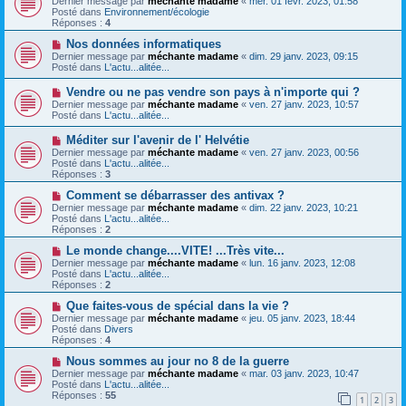
Dernier message par
méchante madame
«
mer. 01 févr. 2023, 01:58
g
m
u
Posté dans
Environnement/écologie
e
e
v
Réponses :
4
s
e
s
a
N
Nos données informatiques
a
u
o
Dernier message par
méchante madame
«
dim. 29 janv. 2023, 09:15
g
m
u
Posté dans
L'actu...alitée...
e
e
v
s
e
N
Vendre ou ne pas vendre son pays à n'importe qui ?
s
a
o
Dernier message par
méchante madame
«
ven. 27 janv. 2023, 10:57
a
u
u
Posté dans
L'actu...alitée...
g
m
v
e
e
e
N
Méditer sur l'avenir de l' Helvétie
s
a
o
s
Dernier message par
méchante madame
«
ven. 27 janv. 2023, 00:56
u
u
a
Posté dans
L'actu...alitée...
m
v
g
Réponses :
3
e
e
e
s
a
N
Comment se débarrasser des antivax ?
s
u
o
Dernier message par
méchante madame
«
dim. 22 janv. 2023, 10:21
a
m
u
Posté dans
L'actu...alitée...
g
e
v
Réponses :
2
e
s
e
s
a
N
Le monde change....VITE! ...Très vite...
a
u
o
Dernier message par
méchante madame
«
lun. 16 janv. 2023, 12:08
g
m
u
Posté dans
L'actu...alitée...
e
e
v
Réponses :
2
s
e
s
a
N
Que faites-vous de spécial dans la vie ?
a
u
o
Dernier message par
méchante madame
«
jeu. 05 janv. 2023, 18:44
g
m
u
Posté dans
Divers
e
e
v
Réponses :
4
s
e
s
a
N
Nous sommes au jour no 8 de la guerre
a
u
o
Dernier message par
méchante madame
«
mar. 03 janv. 2023, 10:47
g
m
u
Posté dans
L'actu...alitée...
e
e
v
Réponses :
55
1
2
3
s
e