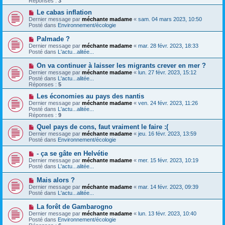
Réponses :
3
s
e
s
a
N
Le cabas inflation
a
u
o
Dernier message par
méchante madame
«
sam. 04 mars 2023, 10:50
g
m
u
Posté dans
Environnement/écologie
e
e
v
s
e
N
Palmade ?
s
a
o
Dernier message par
méchante madame
«
mar. 28 févr. 2023, 18:33
a
u
u
Posté dans
L'actu...alitée...
g
m
v
e
e
e
N
On va continuer à laisser les migrants crever en mer ?
s
a
o
s
Dernier message par
méchante madame
«
lun. 27 févr. 2023, 15:12
u
u
a
Posté dans
L'actu...alitée...
m
v
g
Réponses :
5
e
e
e
s
a
N
Les économies au pays des nantis
s
u
o
Dernier message par
méchante madame
«
ven. 24 févr. 2023, 11:26
a
m
u
Posté dans
L'actu...alitée...
g
e
v
Réponses :
9
e
s
e
s
a
N
Quel pays de cons, faut vraiment le faire :(
a
u
o
Dernier message par
méchante madame
«
jeu. 16 févr. 2023, 13:59
g
m
u
Posté dans
Environnement/écologie
e
e
v
s
e
N
- ça se gâte en Helvétie
s
a
o
Dernier message par
méchante madame
«
mer. 15 févr. 2023, 10:19
a
u
u
Posté dans
L'actu...alitée...
g
m
v
e
e
e
N
Mais alors ?
s
a
o
s
Dernier message par
méchante madame
«
mar. 14 févr. 2023, 09:39
u
u
a
Posté dans
L'actu...alitée...
m
v
g
e
e
e
N
La forêt de Gambarogno
s
a
o
s
Dernier message par
méchante madame
«
lun. 13 févr. 2023, 10:40
u
u
a
Posté dans
Environnement/écologie
m
v
g