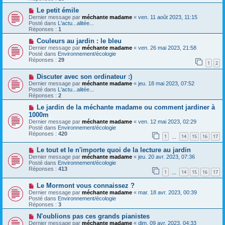
e
s
a
N
a
Le petit émile
u
o
g
Dernier message par
méchante madame
«
ven. 11 août 2023, 11:15
m
u
e
Posté dans
L'actu...alitée...
e
v
Réponses :
1
s
e
s
a
N
Couleurs au jardin : le bleu
a
u
o
Dernier message par
méchante madame
«
ven. 26 mai 2023, 21:58
g
m
u
Posté dans
Environnement/écologie
e
e
v
Réponses :
29
1
2
s
e
s
a
N
a
Discuter avec son ordinateur :)
u
o
g
m
Dernier message par
méchante madame
«
jeu. 18 mai 2023, 07:52
u
e
e
Posté dans
L'actu...alitée...
v
s
Réponses :
2
e
s
a
N
a
Le jardin de la méchante madame ou comment jardiner à
u
o
g
1000m
m
u
e
Dernier message par
méchante madame
«
ven. 12 mai 2023, 02:29
e
v
Posté dans
Environnement/écologie
s
e
Réponses :
420
s
a
1
14
15
16
17
…
a
u
g
m
N
Le tout et le n'importe quoi de la lecture au jardin
e
e
o
Dernier message par
méchante madame
«
jeu. 20 avr. 2023, 07:36
s
u
Posté dans
Environnement/écologie
s
v
Réponses :
413
1
14
15
16
17
a
e
…
g
a
e
N
Le Mormont vous connaissez ?
u
o
m
Dernier message par
méchante madame
«
mar. 18 avr. 2023, 00:39
u
e
Posté dans
Environnement/écologie
v
s
Réponses :
3
e
s
a
N
a
N'oublions pas ces grands pianistes
u
o
g
Dernier message par
méchante madame
«
dim. 09 avr. 2023, 04:33