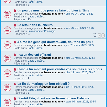
m
u
e
Posté dans
L'actu...alitée...
e
v
Réponses :
5
s
e
s
a
N
un peu de musique pour se faire du bien à l'âme
a
u
o
Dernier message par
méchante madame
«
dim. 09 avr. 2023, 04:20
g
m
u
Posté dans
L'actu...alitée...
e
e
v
Réponses :
13
s
e
s
a
N
Le retour des faucheurs
a
u
o
Dernier message par
méchante madame
«
ven. 07 avr. 2023, 19:20
g
m
u
Posté dans
Environnement/écologie
e
e
v
Réponses :
27
1
2
s
e
s
a
N
a
J'aime les gens qui doutent...oui, doutons un peu !
u
o
g
m
Dernier message par
méchante madame
«
jeu. 23 mars 2023, 00:27
u
e
e
Posté dans
L'actu...alitée...
v
s
e
s
N
- ça en devient effarant
a
a
o
Dernier message par
méchante madame
«
dim. 19 mars 2023, 12:58
u
g
u
Posté dans
L'actu...alitée...
m
e
v
Réponses :
1
e
e
s
a
N
C'est le fin moment pour vendre vos sources aux chinois
s
u
o
Dernier message par
méchante madame
«
dim. 19 mars 2023, 09:48
a
m
u
Posté dans
L'actu...alitée...
g
e
v
Réponses :
1
e
s
e
s
a
N
La fin du mariage un bon objectif ?
a
u
o
Dernier message par
méchante madame
«
lun. 13 mars 2023, 12:32
g
m
u
Posté dans
L'actu...alitée...
e
e
v
Réponses :
2
s
e
s
a
N
Bientôt l'été, il faut visiter Rome ou voir Palerme
a
u
o
Dernier message par
méchante madame
«
sam. 04 mars 2023, 10:54
g
m
u
Posté dans
L'actu...alitée...
e
e
v