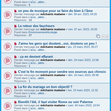
m
u
e
Posté dans
L'actu...alitée...
e
v
Réponses :
5
s
e
s
a
N
un peu de musique pour se faire du bien à l'âme
a
u
o
Dernier message par
méchante madame
«
dim. 09 avr. 2023, 04:20
g
m
u
Posté dans
L'actu...alitée...
e
e
v
Réponses :
13
s
e
s
a
N
Le retour des faucheurs
a
u
o
Dernier message par
méchante madame
«
ven. 07 avr. 2023, 19:20
g
m
u
Posté dans
Environnement/écologie
e
e
v
Réponses :
27
1
2
s
e
s
a
N
a
J'aime les gens qui doutent...oui, doutons un peu !
u
o
g
m
Dernier message par
méchante madame
«
jeu. 23 mars 2023, 00:27
u
e
e
Posté dans
L'actu...alitée...
v
s
e
s
N
- ça en devient effarant
a
a
o
Dernier message par
méchante madame
«
dim. 19 mars 2023, 12:58
u
g
u
Posté dans
L'actu...alitée...
m
e
v
Réponses :
1
e
e
s
a
N
C'est le fin moment pour vendre vos sources aux chinois
s
u
o
Dernier message par
méchante madame
«
dim. 19 mars 2023, 09:48
a
m
u
Posté dans
L'actu...alitée...
g
e
v
Réponses :
1
e
s
e
s
a
N
La fin du mariage un bon objectif ?
a
u
o
Dernier message par
méchante madame
«
lun. 13 mars 2023, 12:32
g
m
u
Posté dans
L'actu...alitée...
e
e
v
Réponses :
2
s
e
s
a
N
Bientôt l'été, il faut visiter Rome ou voir Palerme
a
u
o
Dernier message par
méchante madame
«
sam. 04 mars 2023, 10:54
g
m
u
Posté dans
L'actu...alitée...
e
e
v