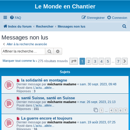
Le Monde en Chantier
FAQ
S’enregistrer
Connexion
R
Index du forum
Rechercher
Messages non lus
e
Messages non lus
c
Aller à la recherche avancée
h
Rechercher
Recherche avancée
e
Page
1
sur
7
1
2
3
4
5
7
Marquer tout comme lu
• 275 résultats trouvés
r
…
c
Sujets
h
N
la solidarité en montagne
e
o
Dernier message par
méchante madame
«
sam. 30 sept. 2023, 09:48
u
Posté dans
L'actu...alitée...
r
v
Réponses :
3
e
a
N
santé Suisse, santé en Suisse
u
o
Dernier message par
méchante madame
«
mar. 26 sept. 2023, 21:13
m
u
Posté dans
L'actu...alitée...
e
v
Réponses :
151
1
4
5
6
7
s
e
…
s
a
N
a
La guerre encore et toujours
u
o
g
m
Dernier message par
méchante madame
«
sam. 19 août 2023, 07:25
u
e
e
Posté dans
L'actu...alitée...
v
s
Réponses :
16