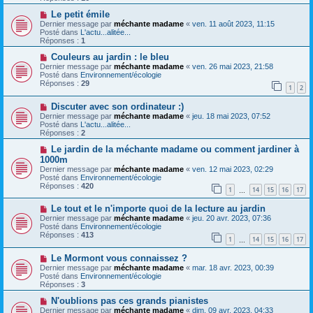
e
s
a
N
a
Le petit émile
u
o
g
Dernier message par
méchante madame
«
ven. 11 août 2023, 11:15
m
u
e
Posté dans
L'actu...alitée...
e
v
Réponses :
1
s
e
s
a
N
Couleurs au jardin : le bleu
a
u
o
Dernier message par
méchante madame
«
ven. 26 mai 2023, 21:58
g
m
u
Posté dans
Environnement/écologie
e
e
v
Réponses :
29
1
2
s
e
s
a
N
a
Discuter avec son ordinateur :)
u
o
g
m
Dernier message par
méchante madame
«
jeu. 18 mai 2023, 07:52
u
e
e
Posté dans
L'actu...alitée...
v
s
Réponses :
2
e
s
a
N
a
Le jardin de la méchante madame ou comment jardiner à
u
o
g
1000m
m
u
e
Dernier message par
méchante madame
«
ven. 12 mai 2023, 02:29
e
v
Posté dans
Environnement/écologie
s
e
Réponses :
420
s
a
1
14
15
16
17
…
a
u
g
m
N
Le tout et le n'importe quoi de la lecture au jardin
e
e
o
Dernier message par
méchante madame
«
jeu. 20 avr. 2023, 07:36
s
u
Posté dans
Environnement/écologie
s
v
Réponses :
413
1
14
15
16
17
a
e
…
g
a
e
N
Le Mormont vous connaissez ?
u
o
m
Dernier message par
méchante madame
«
mar. 18 avr. 2023, 00:39
u
e
Posté dans
Environnement/écologie
v
s
Réponses :
3
e
s
a
N
a
N'oublions pas ces grands pianistes
u
o
g
Dernier message par
méchante madame
«
dim. 09 avr. 2023, 04:33