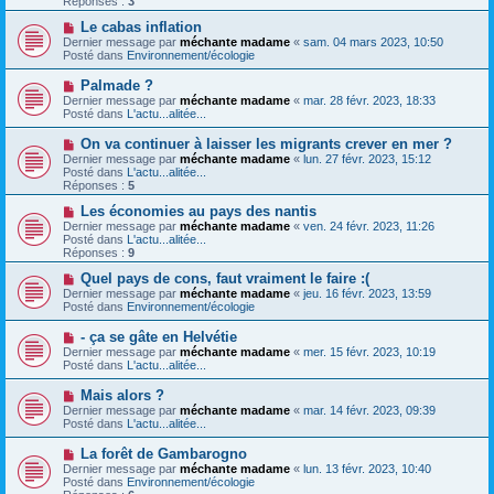
Réponses :
3
s
e
s
a
N
Le cabas inflation
a
u
o
Dernier message par
méchante madame
«
sam. 04 mars 2023, 10:50
g
m
u
Posté dans
Environnement/écologie
e
e
v
s
e
N
Palmade ?
s
a
o
Dernier message par
méchante madame
«
mar. 28 févr. 2023, 18:33
a
u
u
Posté dans
L'actu...alitée...
g
m
v
e
e
e
N
On va continuer à laisser les migrants crever en mer ?
s
a
o
s
Dernier message par
méchante madame
«
lun. 27 févr. 2023, 15:12
u
u
a
Posté dans
L'actu...alitée...
m
v
g
Réponses :
5
e
e
e
s
a
N
Les économies au pays des nantis
s
u
o
Dernier message par
méchante madame
«
ven. 24 févr. 2023, 11:26
a
m
u
Posté dans
L'actu...alitée...
g
e
v
Réponses :
9
e
s
e
s
a
N
Quel pays de cons, faut vraiment le faire :(
a
u
o
Dernier message par
méchante madame
«
jeu. 16 févr. 2023, 13:59
g
m
u
Posté dans
Environnement/écologie
e
e
v
s
e
N
- ça se gâte en Helvétie
s
a
o
Dernier message par
méchante madame
«
mer. 15 févr. 2023, 10:19
a
u
u
Posté dans
L'actu...alitée...
g
m
v
e
e
e
N
Mais alors ?
s
a
o
s
Dernier message par
méchante madame
«
mar. 14 févr. 2023, 09:39
u
u
a
Posté dans
L'actu...alitée...
m
v
g
e
e
e
N
La forêt de Gambarogno
s
a
o
s
Dernier message par
méchante madame
«
lun. 13 févr. 2023, 10:40
u
u
a
Posté dans
Environnement/écologie
m
v
g