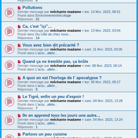
Réponses :
6
e
e
e
s
a
N
Pollutions
s
u
o
Dernier message par
méchante madame
«
lun. 13 févr. 2023, 08:51
a
m
u
Posté dans
Environnement/écologie
g
e
v
Réponses :
21
e
s
e
s
a
N
Ca, c'est "içi"...
a
u
o
Dernier message par
méchante madame
«
lun. 13 févr. 2023, 03:04
g
m
u
Posté dans
Du côté de chez nous...
e
e
v
Réponses :
14
s
e
s
a
N
Vous avez bien dit précarité ?
a
u
o
Dernier message par
méchante madame
«
sam. 11 févr. 2023, 03:05
g
m
u
Posté dans
L'actu...alitée...
e
e
v
s
e
N
Quand ça ne tremble pas, ça brûle
s
a
o
Dernier message par
méchante madame
«
mer. 08 févr. 2023, 06:14
a
u
u
Posté dans
L'actu...alitée...
g
m
v
e
e
e
N
A quoi en est l'horloge de l' apocalypse ?
s
a
o
s
Dernier message par
méchante madame
«
lun. 06 févr. 2023, 09:27
u
u
a
Posté dans
L'actu...alitée...
m
v
g
Réponses :
5
e
e
e
s
a
N
Le Tigré, enfin un peu d'espoir !
s
u
o
Dernier message par
méchante madame
«
sam. 04 févr. 2023, 13:28
a
m
u
Posté dans
L'actu...alitée...
g
e
v
Réponses :
7
e
s
e
s
a
N
0n en apprend tous les jours une autre...
a
u
o
Dernier message par
méchante madame
«
sam. 04 févr. 2023, 13:24
g
m
u
Posté dans
L'actu...alitée...
e
e
v
Réponses :
1
s
e
s
a
N
Parlons un peu cuisine
a
u
o