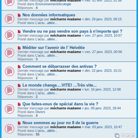
Dernier message par
méchante madame
«
mer. 01 févr. 2023, 01:58
g
m
u
Posté dans
Environnement/écologie
e
e
v
Réponses :
4
s
e
s
a
N
Nos données informatiques
a
u
o
Dernier message par
méchante madame
«
dim. 29 janv. 2023, 09:15
g
m
u
Posté dans
L'actu...alitée...
e
e
v
s
e
N
Vendre ou ne pas vendre son pays à n'importe qui ?
s
a
o
Dernier message par
méchante madame
«
ven. 27 janv. 2023, 10:57
a
u
u
Posté dans
L'actu...alitée...
g
m
v
e
e
e
N
Méditer sur l'avenir de l' Helvétie
s
a
o
s
Dernier message par
méchante madame
«
ven. 27 janv. 2023, 00:56
u
u
a
Posté dans
L'actu...alitée...
m
v
g
Réponses :
3
e
e
e
s
a
N
Comment se débarrasser des antivax ?
s
u
o
Dernier message par
méchante madame
«
dim. 22 janv. 2023, 10:21
a
m
u
Posté dans
L'actu...alitée...
g
e
v
Réponses :
2
e
s
e
s
a
N
Le monde change....VITE! ...Très vite...
a
u
o
Dernier message par
méchante madame
«
lun. 16 janv. 2023, 12:08
g
m
u
Posté dans
L'actu...alitée...
e
e
v
Réponses :
2
s
e
s
a
N
Que faites-vous de spécial dans la vie ?
a
u
o
Dernier message par
méchante madame
«
jeu. 05 janv. 2023, 18:44
g
m
u
Posté dans
Divers
e
e
v
Réponses :
4
s
e
s
a
N
Nous sommes au jour no 8 de la guerre
a
u
o
Dernier message par
méchante madame
«
mar. 03 janv. 2023, 10:47
g
m
u
Posté dans
L'actu...alitée...
e
e
v
Réponses :
55
1
2
3
s
e