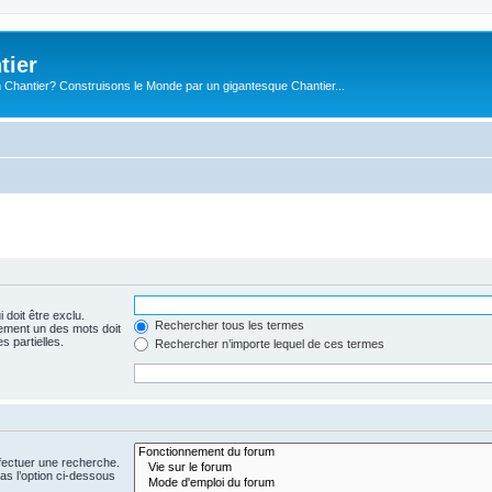
tier
 Chantier? Construisons le Monde par un gigantesque Chantier...
 doit être exclu.
Rechercher tous les termes
ement un des mots doit
s partielles.
Rechercher n’importe lequel de ces termes
fectuer une recherche.
s l’option ci-dessous