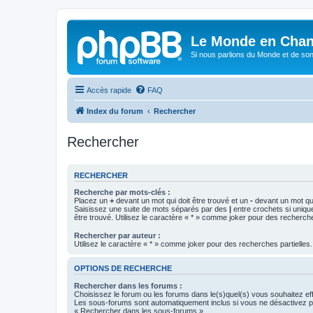
Le Monde en Chan
Si nous parlions du Monde et de son
Accès rapide
FAQ
Index du forum
Rechercher
Rechercher
RECHERCHER
Recherche par mots-clés :
Placez un
+
devant un mot qui doit être trouvé et un
-
devant un mot qui
Saisissez une suite de mots séparés par des
|
entre crochets si uniqu
être trouvé. Utilisez le caractère « * » comme joker pour des recherche
Rechercher par auteur :
Utilisez le caractère « * » comme joker pour des recherches partielles.
OPTIONS DE RECHERCHE
Rechercher dans les forums :
Choisissez le forum ou les forums dans le(s)quel(s) vous souhaitez ef
Les sous-forums sont automatiquement inclus si vous ne désactivez pa
« Rechercher dans les sous-forums ».