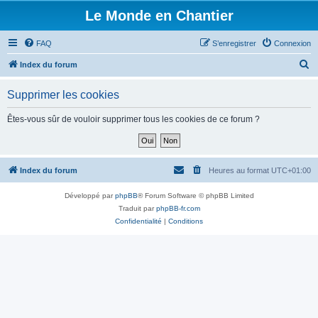
Le Monde en Chantier
FAQ
S’enregistrer
Connexion
R
Index du forum
e
Supprimer les cookies
c
h
Êtes-vous sûr de vouloir supprimer tous les cookies de ce forum ?
e
r
c
Index du forum
Heures au format
UTC+01:00
h
Développé par
phpBB
® Forum Software © phpBB Limited
e
Traduit par
phpBB-fr.com
r
Confidentialité
|
Conditions