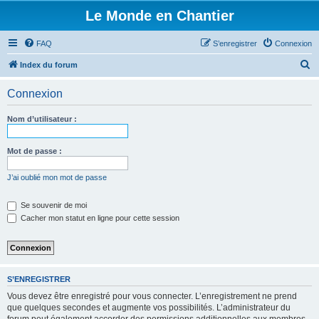
Le Monde en Chantier
FAQ
S’enregistrer
Connexion
R
Index du forum
e
Connexion
c
h
Nom d’utilisateur :
e
r
Mot de passe :
c
J’ai oublié mon mot de passe
h
e
Se souvenir de moi
Cacher mon statut en ligne pour cette session
r
S’ENREGISTRER
Vous devez être enregistré pour vous connecter. L’enregistrement ne prend
que quelques secondes et augmente vos possibilités. L’administrateur du
forum peut également accorder des permissions additionnelles aux membres