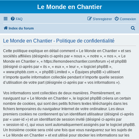
Le Monde en Chantier
FAQ
S’enregistrer
Connexion
R
Index du forum
e
Le Monde en Chantier - Politique de confidentialité
c
h
Cette politique explique en détail comment « Le Monde en Chantier » et ses
sociétés affiliées (désignés ci-après par « nous », « notre », « nos », « Le
e
Monde en Chantier », « https://lemondeenchantier.com/forum ») et phpBB
r
(désigné ci-après par « ils », « eux », « leur », « logiciel phpBB »,
« www.phpbb.com », « phpBB Limited », « Équipes phpBB ») utilisent
c
n’importe quelle information collectée pendant n’importe quelle session
h
d’utilisation de votre part (désignée ci-après par « vos informations »).
e
Vos informations sont collectées de deux manières. Premièrement, en
r
naviguant sur « Le Monde en Chantier », le logiciel phpBB créera un certain
nombre de cookies, qui sont des petits fichiers textes téléchargés dans les
fichiers temporaires du navigateur Internet de votre ordinateur. Les deux
premiers cookies ne contiennent qu’un identifiant utilisateur (désigné ci-après
par « user-id ») et un identifiant de session invité (désigné ci-après par
« session-id »), qui vous sont automatiquement assignés par le logiciel phpBB.
Un troisième cookie sera créé une fois que vous naviguerez sur les sujets de
« Le Monde en Chantier » et est utilisé pour stocker les informations sur les