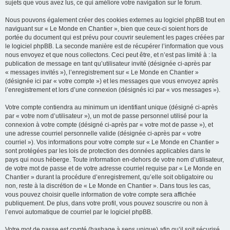
sujets que vous avez lus, ce qui améliore votre navigation sur le forum.
Nous pouvons également créer des cookies externes au logiciel phpBB tout en
naviguant sur « Le Monde en Chantier », bien que ceux-ci soient hors de
portée du document qui est prévu pour couvrir seulement les pages créées par
le logiciel phpBB. La seconde manière est de récupérer l’information que vous
nous envoyez et que nous collectons. Ceci peut être, et n’est pas limité à : la
publication de message en tant qu’utilisateur invité (désignée ci-après par
« messages invités »), l’enregistrement sur « Le Monde en Chantier »
(désignée ici par « votre compte ») et les messages que vous envoyez après
l’enregistrement et lors d’une connexion (désignés ici par « vos messages »).
Votre compte contiendra au minimum un identifiant unique (désigné ci-après
par « votre nom d’utilisateur »), un mot de passe personnel utilisé pour la
connexion à votre compte (désigné ci-après par « votre mot de passe »), et
une adresse courriel personnelle valide (désignée ci-après par « votre
courriel »). Vos informations pour votre compte sur « Le Monde en Chantier »
sont protégées par les lois de protection des données applicables dans le
pays qui nous héberge. Toute information en-dehors de votre nom d’utilisateur,
de votre mot de passe et de votre adresse courriel requise par « Le Monde en
Chantier » durant la procédure d’enregistrement, qu’elle soit obligatoire ou
non, reste à la discrétion de « Le Monde en Chantier ». Dans tous les cas,
vous pouvez choisir quelle information de votre compte sera affichée
publiquement. De plus, dans votre profil, vous pouvez souscrire ou non à
l’envoi automatique de courriel par le logiciel phpBB.
Votre mot de passe est crypté (hashage à sens unique) afin qu’il soit sécurisé.