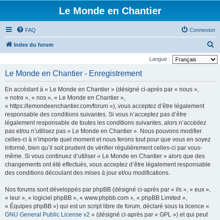
Le Monde en Chantier
FAQ
Connexion
R
Index du forum
e
Langue :
c
Le Monde en Chantier - Enregistrement
h
En accédant à « Le Monde en Chantier » (désigné ci-après par « nous »,
e
« notre », « nos », « Le Monde en Chantier »,
r
« https://lemondeenchantier.com/forum »), vous acceptez d’être légalement
responsable des conditions suivantes. Si vous n’acceptez pas d’être
c
légalement responsable de toutes les conditions suivantes, alors n’accédez
h
pas et/ou n’utilisez pas « Le Monde en Chantier ». Nous pouvons modifier
e
celles-ci à n’importe quel moment et nous ferons tout pour que vous en soyez
informé, bien qu’il soit prudent de vérifier régulièrement celles-ci par vous-
r
même. Si vous continuez d’utiliser « Le Monde en Chantier » alors que des
changements ont été effectués, vous acceptez d’être légalement responsable
des conditions découlant des mises à jour et/ou modifications.
Nos forums sont développés par phpBB (désigné ci-après par « ils », « eux »,
« leur », « logiciel phpBB », « www.phpbb.com », « phpBB Limited »,
« Équipes phpBB ») qui est un script libre de forum, déclaré sous la licence «
GNU General Public License v2
» (désigné ci-après par « GPL ») et qui peut