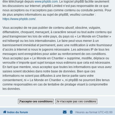
être téléchargé depuis
www.phpbb.com
. Le logiciel phpBB facilite seulement
les discussions sur Internet. phpBB Limited n’est pas responsable de ce que
nous acceptons ou n’acceptons pas comme contenu ou conduite permis. Pour
de plus amples informations au sujet de phpBB, veuillez consulter :
https://www.phpbb.com/
.
Vous acceptez de ne pas publier de contenu abusif, obscène, vulgaire,
diffamatoire, choquant, menaçant, à caractère sexuel ou tout autre contenu qui
peut transgresser les lois de votre pays, du pays où « Le Monde en Chantier »
est hébergé ou les lois internationales. Le faire peut vous mener à un
bannissement immédiat et permanent, avec une notification à votre fournisseur
d’accès à Internet si nous le jugeons nécessaire. Les adresses IP de tous les
messages sont enregistrées pour aider au renforcement de ces conditions.
Vous acceptez que « Le Monde en Chantier » supprime, modifie, déplace ou
verrouille n’importe quel sujet lorsque nous estimons que cela est nécessaire.
En tant que membre, vous acceptez que toutes les informations que vous avez
saisies soient stockées dans notre base de données. Bien que ces
informations ne soient pas diffusées à une tierce partie sans votre
consentement, ni « Le Monde en Chantier », ni phpBB ne pourront être tenus
comme responsables en cas de tentative de piratage visant à compromettre
les données.
Index du forum
Heures au format
UTC+01:00