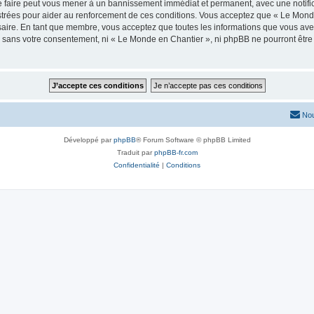
e faire peut vous mener à un bannissement immédiat et permanent, avec une notifica
trées pour aider au renforcement de ces conditions. Vous acceptez que « Le Monde
saire. En tant que membre, vous acceptez que toutes les informations que vous av
tie sans votre consentement, ni « Le Monde en Chantier », ni phpBB ne pourront êt
Nou
Développé par
phpBB
® Forum Software © phpBB Limited
Traduit par
phpBB-fr.com
Confidentialité
|
Conditions