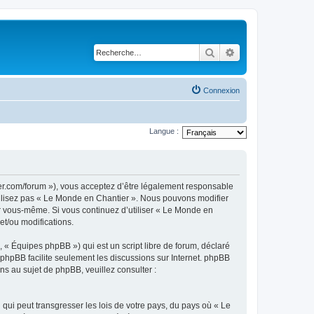
Rechercher
Recherche avancé
Connexion
Langue :
er.com/forum »), vous acceptez d’être légalement responsable
utilisez pas « Le Monde en Chantier ». Nous pouvons modifier
par vous-même. Si vous continuez d’utiliser « Le Monde en
et/ou modifications.
 « Équipes phpBB ») qui est un script libre de forum, déclaré
l phpBB facilite seulement les discussions sur Internet. phpBB
 au sujet de phpBB, veuillez consulter :
qui peut transgresser les lois de votre pays, du pays où « Le