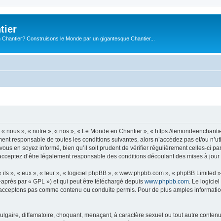
tier
 Chantier? Construisons le Monde par un gigantesque Chantier...
« nous », « notre », « nos », « Le Monde en Chantier », « https://lemondeenchanti
ment responsable de toutes les conditions suivantes, alors n’accédez pas et/ou n’
vous en soyez informé, bien qu’il soit prudent de vérifier régulièrement celles-ci 
acceptez d’être légalement responsable des conditions découlant des mises à jour 
ls », « eux », « leur », « logiciel phpBB », « www.phpbb.com », « phpBB Limited »,
-après par « GPL ») et qui peut être téléchargé depuis
www.phpbb.com
. Le logicie
acceptons pas comme contenu ou conduite permis. Pour de plus amples informations
lgaire, diffamatoire, choquant, menaçant, à caractère sexuel ou tout autre contenu 