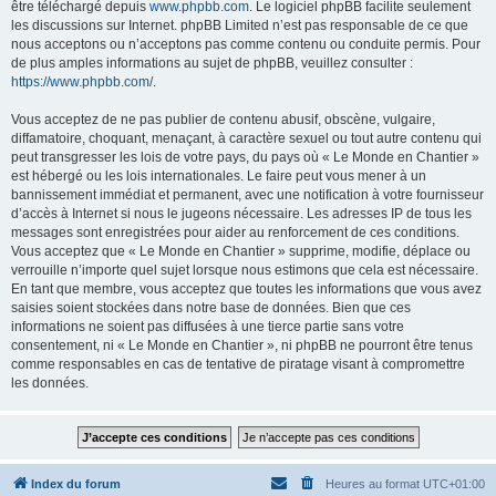
être téléchargé depuis
www.phpbb.com
. Le logiciel phpBB facilite seulement
les discussions sur Internet. phpBB Limited n’est pas responsable de ce que
nous acceptons ou n’acceptons pas comme contenu ou conduite permis. Pour
de plus amples informations au sujet de phpBB, veuillez consulter :
https://www.phpbb.com/
.
Vous acceptez de ne pas publier de contenu abusif, obscène, vulgaire,
diffamatoire, choquant, menaçant, à caractère sexuel ou tout autre contenu qui
peut transgresser les lois de votre pays, du pays où « Le Monde en Chantier »
est hébergé ou les lois internationales. Le faire peut vous mener à un
bannissement immédiat et permanent, avec une notification à votre fournisseur
d’accès à Internet si nous le jugeons nécessaire. Les adresses IP de tous les
messages sont enregistrées pour aider au renforcement de ces conditions.
Vous acceptez que « Le Monde en Chantier » supprime, modifie, déplace ou
verrouille n’importe quel sujet lorsque nous estimons que cela est nécessaire.
En tant que membre, vous acceptez que toutes les informations que vous avez
saisies soient stockées dans notre base de données. Bien que ces
informations ne soient pas diffusées à une tierce partie sans votre
consentement, ni « Le Monde en Chantier », ni phpBB ne pourront être tenus
comme responsables en cas de tentative de piratage visant à compromettre
les données.
Index du forum
Heures au format
UTC+01:00