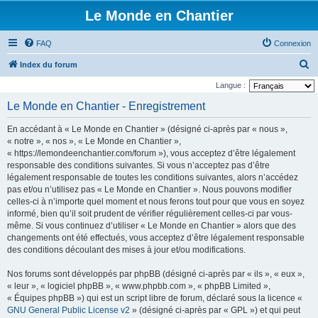
Le Monde en Chantier
FAQ
Connexion
R
Index du forum
e
Langue :
c
Le Monde en Chantier - Enregistrement
h
En accédant à « Le Monde en Chantier » (désigné ci-après par « nous »,
e
« notre », « nos », « Le Monde en Chantier »,
r
« https://lemondeenchantier.com/forum »), vous acceptez d’être légalement
responsable des conditions suivantes. Si vous n’acceptez pas d’être
c
légalement responsable de toutes les conditions suivantes, alors n’accédez
h
pas et/ou n’utilisez pas « Le Monde en Chantier ». Nous pouvons modifier
e
celles-ci à n’importe quel moment et nous ferons tout pour que vous en soyez
informé, bien qu’il soit prudent de vérifier régulièrement celles-ci par vous-
r
même. Si vous continuez d’utiliser « Le Monde en Chantier » alors que des
changements ont été effectués, vous acceptez d’être légalement responsable
des conditions découlant des mises à jour et/ou modifications.
Nos forums sont développés par phpBB (désigné ci-après par « ils », « eux »,
« leur », « logiciel phpBB », « www.phpbb.com », « phpBB Limited »,
« Équipes phpBB ») qui est un script libre de forum, déclaré sous la licence «
GNU General Public License v2
» (désigné ci-après par « GPL ») et qui peut