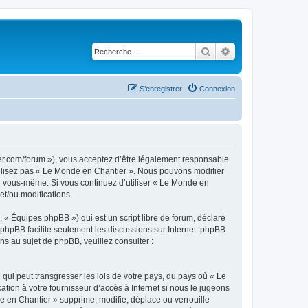
Rechercher
Recherche avancé
S’enregistrer
Connexion
er.com/forum »), vous acceptez d’être légalement responsable
utilisez pas « Le Monde en Chantier ». Nous pouvons modifier
par vous-même. Si vous continuez d’utiliser « Le Monde en
et/ou modifications.
 « Équipes phpBB ») qui est un script libre de forum, déclaré
l phpBB facilite seulement les discussions sur Internet. phpBB
 au sujet de phpBB, veuillez consulter :
qui peut transgresser les lois de votre pays, du pays où « Le
tion à votre fournisseur d’accès à Internet si nous le jugeons
 en Chantier » supprime, modifie, déplace ou verrouille