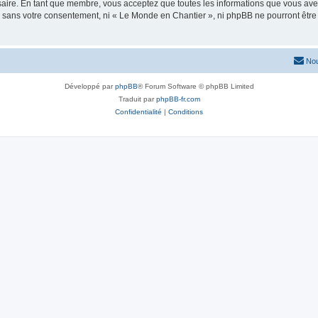
saire. En tant que membre, vous acceptez que toutes les informations que vous av
tie sans votre consentement, ni « Le Monde en Chantier », ni phpBB ne pourront êt
Nou
Développé par
phpBB
® Forum Software © phpBB Limited
Traduit par
phpBB-fr.com
Confidentialité
|
Conditions