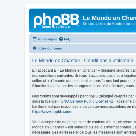
Le Monde en Chan
Si nous parlions du Monde et de son
Accès rapide
FAQ
Index du forum
Le Monde en Chantier - Conditions d’utilisation
En accédant à « Le Monde en Chantier » (désigné ci-après par 
des conditions suivantes. Si vous n’acceptez pas d’être légale
celles-ci à n’importe quel moment et nous ferons tout pour que 
Chantier » alors que des changements ont été effectués, vous 
Nos forums sont développés par phpBB (désigné ci-après par « i
sous la licence «
GNU General Public License v2
» (désigné ci
Limited n’est pas responsable de ce que nous acceptons ou n’
https://www.phpbb.com/
.
Vous acceptez de ne pas publier de contenu abusif, obscène, vu
Monde en Chantier » est hébergé ou les lois internationales. L
nécessaire. Les adresses IP de tous les messages sont enregis