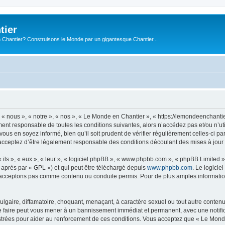
tier
 Chantier? Construisons le Monde par un gigantesque Chantier...
« nous », « notre », « nos », « Le Monde en Chantier », « https://lemondeenchanti
ment responsable de toutes les conditions suivantes, alors n’accédez pas et/ou n’
vous en soyez informé, bien qu’il soit prudent de vérifier régulièrement celles-ci 
acceptez d’être légalement responsable des conditions découlant des mises à jour 
ls », « eux », « leur », « logiciel phpBB », « www.phpbb.com », « phpBB Limited »,
-après par « GPL ») et qui peut être téléchargé depuis
www.phpbb.com
. Le logicie
acceptons pas comme contenu ou conduite permis. Pour de plus amples informations
lgaire, diffamatoire, choquant, menaçant, à caractère sexuel ou tout autre contenu 
e faire peut vous mener à un bannissement immédiat et permanent, avec une notifica
trées pour aider au renforcement de ces conditions. Vous acceptez que « Le Monde