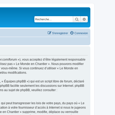
Rechercher
Recherche avancé
S’enregistrer
Connexion
er.com/forum »), vous acceptez d’être légalement responsable
utilisez pas « Le Monde en Chantier ». Nous pouvons modifier
par vous-même. Si vous continuez d’utiliser « Le Monde en
et/ou modifications.
 « Équipes phpBB ») qui est un script libre de forum, déclaré
l phpBB facilite seulement les discussions sur Internet. phpBB
 au sujet de phpBB, veuillez consulter :
qui peut transgresser les lois de votre pays, du pays où « Le
tion à votre fournisseur d’accès à Internet si nous le jugeons
 en Chantier » supprime, modifie, déplace ou verrouille