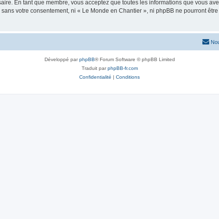
saire. En tant que membre, vous acceptez que toutes les informations que vous av
tie sans votre consentement, ni « Le Monde en Chantier », ni phpBB ne pourront êt
Nou
Développé par
phpBB
® Forum Software © phpBB Limited
Traduit par
phpBB-fr.com
Confidentialité
|
Conditions