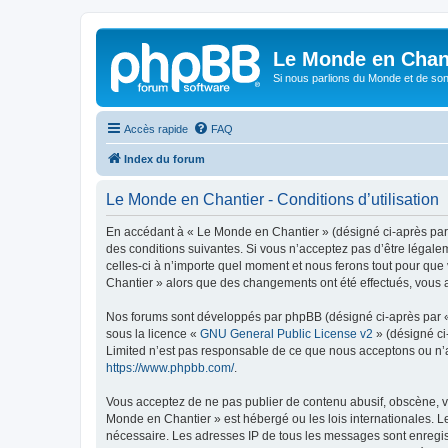
Le Monde en Chan
Si nous parlions du Monde et de son
Accès rapide
FAQ
Index du forum
Le Monde en Chantier - Conditions d’utilisation
En accédant à « Le Monde en Chantier » (désigné ci-après par 
des conditions suivantes. Si vous n’acceptez pas d’être légale
celles-ci à n’importe quel moment et nous ferons tout pour que 
Chantier » alors que des changements ont été effectués, vous 
Nos forums sont développés par phpBB (désigné ci-après par « i
sous la licence «
GNU General Public License v2
» (désigné ci
Limited n’est pas responsable de ce que nous acceptons ou n’
https://www.phpbb.com/
.
Vous acceptez de ne pas publier de contenu abusif, obscène, vu
Monde en Chantier » est hébergé ou les lois internationales. L
nécessaire. Les adresses IP de tous les messages sont enregis