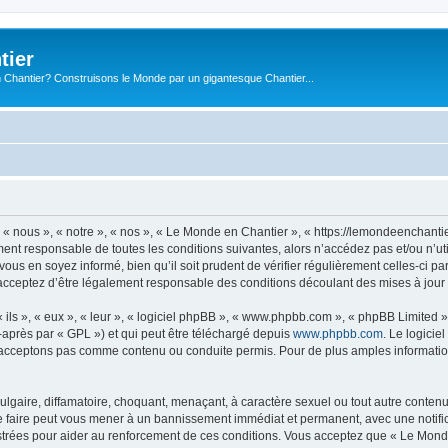
tier
 Chantier? Construisons le Monde par un gigantesque Chantier...
« nous », « notre », « nos », « Le Monde en Chantier », « https://lemondeenchanti
ment responsable de toutes les conditions suivantes, alors n’accédez pas et/ou n’
vous en soyez informé, bien qu’il soit prudent de vérifier régulièrement celles-ci 
acceptez d’être légalement responsable des conditions découlant des mises à jour 
ls », « eux », « leur », « logiciel phpBB », « www.phpbb.com », « phpBB Limited »,
-après par « GPL ») et qui peut être téléchargé depuis
www.phpbb.com
. Le logicie
acceptons pas comme contenu ou conduite permis. Pour de plus amples informations
lgaire, diffamatoire, choquant, menaçant, à caractère sexuel ou tout autre contenu 
e faire peut vous mener à un bannissement immédiat et permanent, avec une notifica
trées pour aider au renforcement de ces conditions. Vous acceptez que « Le Monde