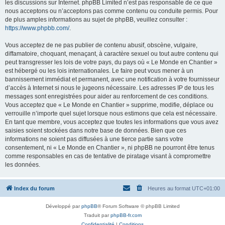
les discussions sur Internet. phpBB Limited n’est pas responsable de ce que
nous acceptons ou n’acceptons pas comme contenu ou conduite permis. Pour
de plus amples informations au sujet de phpBB, veuillez consulter :
https://www.phpbb.com/
.
Vous acceptez de ne pas publier de contenu abusif, obscène, vulgaire,
diffamatoire, choquant, menaçant, à caractère sexuel ou tout autre contenu qui
peut transgresser les lois de votre pays, du pays où « Le Monde en Chantier »
est hébergé ou les lois internationales. Le faire peut vous mener à un
bannissement immédiat et permanent, avec une notification à votre fournisseur
d’accès à Internet si nous le jugeons nécessaire. Les adresses IP de tous les
messages sont enregistrées pour aider au renforcement de ces conditions.
Vous acceptez que « Le Monde en Chantier » supprime, modifie, déplace ou
verrouille n’importe quel sujet lorsque nous estimons que cela est nécessaire.
En tant que membre, vous acceptez que toutes les informations que vous avez
saisies soient stockées dans notre base de données. Bien que ces
informations ne soient pas diffusées à une tierce partie sans votre
consentement, ni « Le Monde en Chantier », ni phpBB ne pourront être tenus
comme responsables en cas de tentative de piratage visant à compromettre
les données.
Index du forum
Heures au format
UTC+01:00
Développé par
phpBB
® Forum Software © phpBB Limited
Traduit par
phpBB-fr.com
Confidentialité
|
Conditions