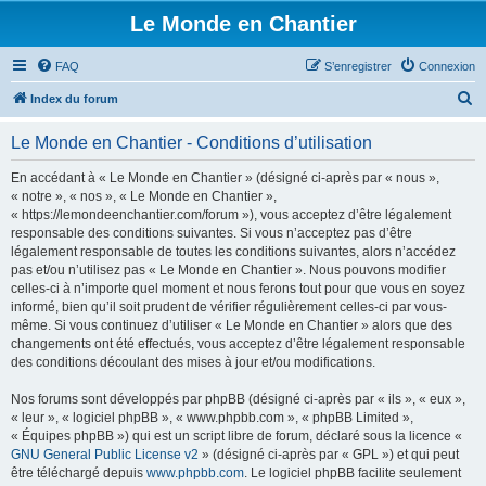
Le Monde en Chantier
FAQ
S’enregistrer
Connexion
R
Index du forum
e
Le Monde en Chantier - Conditions d’utilisation
c
h
En accédant à « Le Monde en Chantier » (désigné ci-après par « nous »,
« notre », « nos », « Le Monde en Chantier »,
e
« https://lemondeenchantier.com/forum »), vous acceptez d’être légalement
r
responsable des conditions suivantes. Si vous n’acceptez pas d’être
légalement responsable de toutes les conditions suivantes, alors n’accédez
c
pas et/ou n’utilisez pas « Le Monde en Chantier ». Nous pouvons modifier
h
celles-ci à n’importe quel moment et nous ferons tout pour que vous en soyez
informé, bien qu’il soit prudent de vérifier régulièrement celles-ci par vous-
e
même. Si vous continuez d’utiliser « Le Monde en Chantier » alors que des
r
changements ont été effectués, vous acceptez d’être légalement responsable
des conditions découlant des mises à jour et/ou modifications.
Nos forums sont développés par phpBB (désigné ci-après par « ils », « eux »,
« leur », « logiciel phpBB », « www.phpbb.com », « phpBB Limited »,
« Équipes phpBB ») qui est un script libre de forum, déclaré sous la licence «
GNU General Public License v2
» (désigné ci-après par « GPL ») et qui peut
être téléchargé depuis
www.phpbb.com
. Le logiciel phpBB facilite seulement