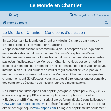
Le Monde en Chantier
FAQ
S’enregistrer
Connexion
R
Index du forum
e
Le Monde en Chantier - Conditions d’utilisation
c
h
En accédant à « Le Monde en Chantier » (désigné ci-après par « nous »,
« notre », « nos », « Le Monde en Chantier »,
e
« https://lemondeenchantier.com/forum »), vous acceptez d’être légalement
r
responsable des conditions suivantes. Si vous n’acceptez pas d’être
légalement responsable de toutes les conditions suivantes, alors n’accédez
c
pas et/ou n’utilisez pas « Le Monde en Chantier ». Nous pouvons modifier
h
celles-ci à n’importe quel moment et nous ferons tout pour que vous en soyez
informé, bien qu’il soit prudent de vérifier régulièrement celles-ci par vous-
e
même. Si vous continuez d’utiliser « Le Monde en Chantier » alors que des
r
changements ont été effectués, vous acceptez d’être légalement responsable
des conditions découlant des mises à jour et/ou modifications.
Nos forums sont développés par phpBB (désigné ci-après par « ils », « eux »,
« leur », « logiciel phpBB », « www.phpbb.com », « phpBB Limited »,
« Équipes phpBB ») qui est un script libre de forum, déclaré sous la licence «
GNU General Public License v2
» (désigné ci-après par « GPL ») et qui peut
être téléchargé depuis
www.phpbb.com
. Le logiciel phpBB facilite seulement