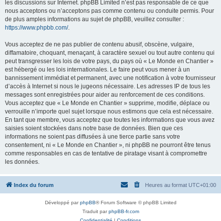
les discussions sur Internet. phpBB Limited n’est pas responsable de ce que
nous acceptons ou n’acceptons pas comme contenu ou conduite permis. Pour
de plus amples informations au sujet de phpBB, veuillez consulter :
https://www.phpbb.com/
.
Vous acceptez de ne pas publier de contenu abusif, obscène, vulgaire,
diffamatoire, choquant, menaçant, à caractère sexuel ou tout autre contenu qui
peut transgresser les lois de votre pays, du pays où « Le Monde en Chantier »
est hébergé ou les lois internationales. Le faire peut vous mener à un
bannissement immédiat et permanent, avec une notification à votre fournisseur
d’accès à Internet si nous le jugeons nécessaire. Les adresses IP de tous les
messages sont enregistrées pour aider au renforcement de ces conditions.
Vous acceptez que « Le Monde en Chantier » supprime, modifie, déplace ou
verrouille n’importe quel sujet lorsque nous estimons que cela est nécessaire.
En tant que membre, vous acceptez que toutes les informations que vous avez
saisies soient stockées dans notre base de données. Bien que ces
informations ne soient pas diffusées à une tierce partie sans votre
consentement, ni « Le Monde en Chantier », ni phpBB ne pourront être tenus
comme responsables en cas de tentative de piratage visant à compromettre
les données.
Index du forum
Heures au format
UTC+01:00
Développé par
phpBB
® Forum Software © phpBB Limited
Traduit par
phpBB-fr.com
Confidentialité
|
Conditions