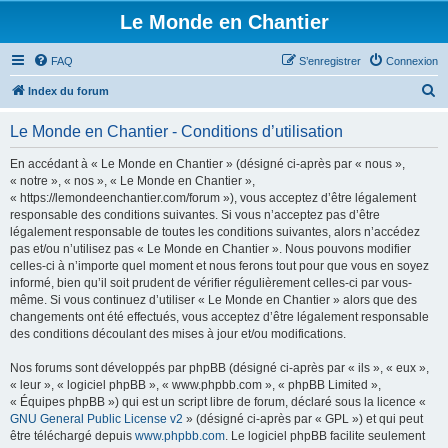
Le Monde en Chantier
FAQ
S’enregistrer
Connexion
R
Index du forum
e
Le Monde en Chantier - Conditions d’utilisation
c
h
En accédant à « Le Monde en Chantier » (désigné ci-après par « nous »,
« notre », « nos », « Le Monde en Chantier »,
e
« https://lemondeenchantier.com/forum »), vous acceptez d’être légalement
r
responsable des conditions suivantes. Si vous n’acceptez pas d’être
légalement responsable de toutes les conditions suivantes, alors n’accédez
c
pas et/ou n’utilisez pas « Le Monde en Chantier ». Nous pouvons modifier
h
celles-ci à n’importe quel moment et nous ferons tout pour que vous en soyez
informé, bien qu’il soit prudent de vérifier régulièrement celles-ci par vous-
e
même. Si vous continuez d’utiliser « Le Monde en Chantier » alors que des
r
changements ont été effectués, vous acceptez d’être légalement responsable
des conditions découlant des mises à jour et/ou modifications.
Nos forums sont développés par phpBB (désigné ci-après par « ils », « eux »,
« leur », « logiciel phpBB », « www.phpbb.com », « phpBB Limited »,
« Équipes phpBB ») qui est un script libre de forum, déclaré sous la licence «
GNU General Public License v2
» (désigné ci-après par « GPL ») et qui peut
être téléchargé depuis
www.phpbb.com
. Le logiciel phpBB facilite seulement