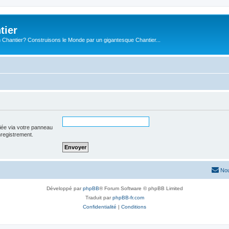
tier
 Chantier? Construisons le Monde par un gigantesque Chantier...
iée via votre panneau
enregistrement.
Nou
Développé par
phpBB
® Forum Software © phpBB Limited
Traduit par
phpBB-fr.com
Confidentialité
|
Conditions