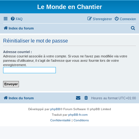
Le Monde en Chantier
FAQ
S’enregistrer
Connexion
R
Index du forum
e
Réinitialiser le mot de passse
c
h
Adresse courriel :
Adresse courriel associée à votre compte. Si vous ne l’avez pas modifiée via votre
e
panneau d’utilisateur, il s’agit de l’adresse que vous avez fournie lors de votre
enregistrement.
r
c
h
e
r
Index du forum
Heures au format
UTC+01:00
Développé par
phpBB
® Forum Software © phpBB Limited
Traduit par
phpBB-fr.com
Confidentialité
|
Conditions