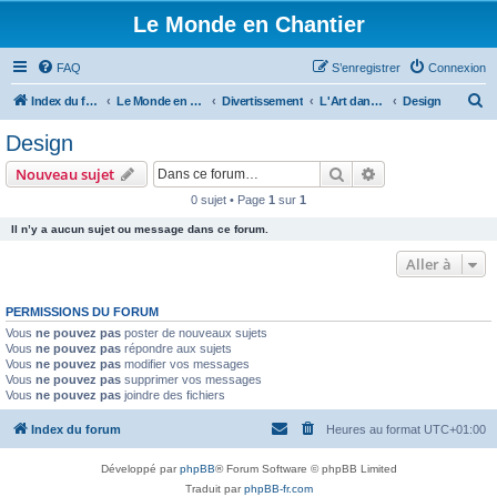
Le Monde en Chantier
FAQ
S’enregistrer
Connexion
R
Index du forum
Le Monde en Chantier
Divertissement
L'Art dans tous ses états
Design
e
Design
c
Rechercher
Recherche avanc
Nouveau sujet
h
0 sujet • Page
1
sur
1
e
Il n’y a aucun sujet ou message dans ce forum.
r
c
Aller à
h
PERMISSIONS DU FORUM
e
Vous
ne pouvez pas
poster de nouveaux sujets
r
Vous
ne pouvez pas
répondre aux sujets
Vous
ne pouvez pas
modifier vos messages
Vous
ne pouvez pas
supprimer vos messages
Vous
ne pouvez pas
joindre des fichiers
Index du forum
Heures au format
UTC+01:00
Développé par
phpBB
® Forum Software © phpBB Limited
Traduit par
phpBB-fr.com