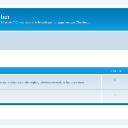
tier
 Chantier? Construisons le Monde par un gigantesque Chantier...
SUJETS
0
aces, instauration de règles, développement de l'écosystème
2
cher
cherche avancée