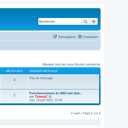
Rechercher
Recherche avancé
S’enregistrer
Connexion
Marquer tous les sous-forums comme lus
MESSAGES
DERNIER MESSAGE
Pas de message
0
Fonctionnement du BBCode (bal…
2
V
par
ThierryC
o
mer. 15 juin 2022, 10:45
i
r
l
0 sujet • Page
1
sur
1
e
d
e
r
n