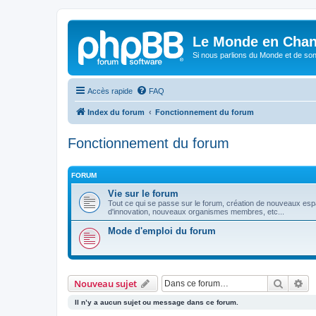
Le Monde en Chan
Si nous parlions du Monde et de son
Accès rapide
FAQ
Index du forum
Fonctionnement du forum
Fonctionnement du forum
FORUM
Vie sur le forum
Tout ce qui se passe sur le forum, création de nouveaux esp
d'innovation, nouveaux organismes membres, etc...
Mode d'emploi du forum
Recher
Re
Nouveau sujet
Il n’y a aucun sujet ou message dans ce forum.