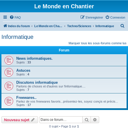
Le Monde en Chantier
FAQ
S’enregistrer
Connexion
R
Index du forum
Le Monde en Chantier
Techno/Sciences
Informatique
e
Informatique
c
Marquer tous les sous-forums comme lus
h
Forum
e
News informatiques.
r
Sujets :
33
c
Astuces
h
Sujets :
4
e
Discutons informatique
Parlons de choses et d'autres sur l'informatique....
r
Sujets :
7
Freewares..
Parlez de vos freewares favoris...présentez-les, soyez conçis et précis...
Sujets :
17
Rechercher
Recherche avanc
Nouveau sujet
0 sujet • Page
1
sur
1