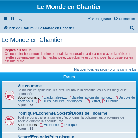
Le Monde en Chantier
FAQ
S’enregistrer
Connexion
R
Index du forum
Le Monde en Chantier
e
Le Monde en Chantier
c
Règles du forum
h
On peut dire beaucoup de choses, mais la modération a de la peine avec la bêtise et
rejette systématiquement la méchanceté. La vulgarité est une chose, la grossièreté en
e
est une autre.
r
Marquer tous les sous-forums comme lus
c
Forum
h
Vie courante
e
La nourriture spirituelle, les arts, l'humour, la détente, les coups de gueule
spontanés....
r
Sous-forums :
L'actu...alitée...
,
Balades autour du monde...
,
Du côté de
chez nous...
,
Trucs, astuces, bricolages...
,
Bistrot
,
Humour
Sujets :
83
Politique/Economie/Societé/Droits de l'homme
Tout ce qui a trait à la societé : l'économie, la politique, les problèmes de
societé comme la securité, etc...
Sous-forums :
Economie
,
Politique
Sujets :
29
Nature/Ecologie/Ptits oiseaux...