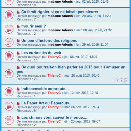
Dernier message par
madame Adonis
«
jeu. 02 juil. 2020, 01:43
Réponses :
9
Ça ferait rigoler si ça ne faisait pas pleurer
Dernier message par
madame Adonis
«
lun. 20 janv. 2020, 14:20
Réponses :
7
mourir seul ?
Dernier message par
madame Adonis
«
mer. 08 janv. 2020, 21:32
Réponses :
2
Un peu d'histoire des religions
Dernier message par
madame Adonis
«
lun. 29 juil. 2019, 11:04
Les curiosités du web
Dernier message par
ThierryC
«
jeu. 06 avr. 2017, 13:27
Réponses :
10
De quoi pourrait-on bien parler en 2013 pour s'amuser un
peu
Dernier message par
ThierryC
«
mar. 20 août 2013, 20:43
Réponses :
26
1
2
Indispensable autoroute...
Dernier message par
ThierryC
«
lun. 12 nov. 2012, 12:40
Réponses :
1
Le Paper Art ou Papercuts
Dernier message par
ThierryC
«
mar. 06 nov. 2012, 19:34
Réponses :
6
Les chinois vont sauver le monde....
Dernier message par
ThierryC
«
dim. 23 sept. 2012, 09:07
Réponses :
2