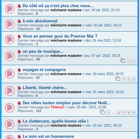
Du côté où ça n'est plus chez nous...
Dernier message par
méchante madame
«
lun. 04 juil. 2022, 21:10
Réponses :
8
à voir absolument
Dernier message par
méchante madame
«
sam. 02 juil. 2022, 00:12
Réponses :
19
Vous en pensez quoi du Premier Mai ?
Dernier message par
méchante madame
«
dim. 01 mai 2022, 13:24
Réponses :
3
un peu de musique...
Dernier message par
méchante madame
«
jeu. 07 avr. 2022, 20:25
Réponses :
39
1
2
voyages et compagnie
Dernier message par
méchante madame
«
mer. 30 mars 2022, 10:37
Réponses :
52
1
2
3
Liberté, liberté chérie...
Dernier message par
méchante madame
«
mar. 01 mars 2022, 10:22
Réponses :
6
Des idées toutes simples pour décorer Noël...
Dernier message par
ThierryC
«
sam. 25 déc. 2021, 11:09
Réponses :
211
1
6
7
8
9
…
Le cluttercore, quelle bonne idée !
Dernier message par
méchante madame
«
ven. 22 oct. 2021, 09:10
Réponses :
3
Le soin est un humanisme