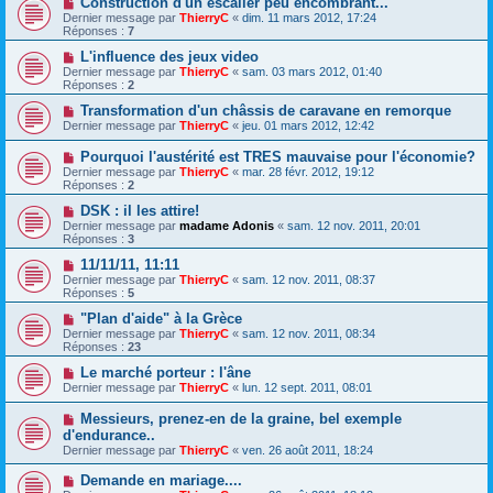
Construction d'un escalier peu encombrant...
Dernier message par
ThierryC
«
dim. 11 mars 2012, 17:24
Réponses :
7
L'influence des jeux video
Dernier message par
ThierryC
«
sam. 03 mars 2012, 01:40
Réponses :
2
Transformation d'un châssis de caravane en remorque
Dernier message par
ThierryC
«
jeu. 01 mars 2012, 12:42
Pourquoi l'austérité est TRES mauvaise pour l'économie?
Dernier message par
ThierryC
«
mar. 28 févr. 2012, 19:12
Réponses :
2
DSK : il les attire!
Dernier message par
madame Adonis
«
sam. 12 nov. 2011, 20:01
Réponses :
3
11/11/11, 11:11
Dernier message par
ThierryC
«
sam. 12 nov. 2011, 08:37
Réponses :
5
"Plan d'aide" à la Grèce
Dernier message par
ThierryC
«
sam. 12 nov. 2011, 08:34
Réponses :
23
Le marché porteur : l'âne
Dernier message par
ThierryC
«
lun. 12 sept. 2011, 08:01
Messieurs, prenez-en de la graine, bel exemple
d'endurance..
Dernier message par
ThierryC
«
ven. 26 août 2011, 18:24
Demande en mariage....