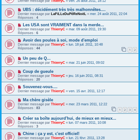
Dernier message par
ThierryC
«
ven. 26 août 2011, 18:12
UBS : décidément très très malhonnêtes....
Dernier message par
LaFiLLeDuPèReNoëL
«
mer. 24 août 2011, 22:04
Réponses :
4
Les USA sont VRAIMENT dans la merde...
Dernier message par
ThierryC
«
mar. 09 août 2011, 19:30
Réponses :
6
Avoir des poules à soi, mode d'emploi
Dernier message par
ThierryC
«
lun. 18 juil. 2011, 10:48
Réponses :
44
1
2
Un peu de Q...
Dernier message par
ThierryC
«
mar. 21 juin 2011, 09:02
Coup de gueule
Dernier message par
ThierryC
«
jeu. 16 juin 2011, 08:31
Réponses :
20
Souvenez-vous....
Dernier message par
ThierryC
«
ven. 15 avr. 2011, 12:17
Ma chère gisèle
Dernier message par
ThierryC
«
mer. 23 mars 2011, 12:22
Réponses :
83
1
2
3
4
Créer sa boîte aujourd'hui, de mieux en mieux...
Dernier message par
ThierryC
«
lun. 07 mars 2011, 10:08
Réponses :
3
Chine : ça y est, c'est officiel!
Dernier message par
ThierryC
«
lun. 21 févr. 2011, 13:28