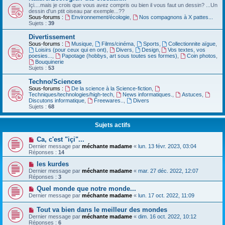
Içi....mais je crois que vous avez compris ou bien il vous faut un dessin? ...Un
dessin d'un ptit oiseau par exemple...??
Sous-forums :
Environnement/écologie
,
Nos compagnons à X pattes...
Sujets :
39
Divertissement
Sous-forums :
Musique
,
Films/cinéma
,
Sports
,
Collectionnite aïgue
,
Loisirs (pour ceux qui en ont)
,
Divers
,
Design
,
Vos textes, vos
poesies...
,
Papotage (hobbys, art sous toutes ses formes)
,
Coin photos
,
Bouquinerie
Sujets :
53
Techno/Sciences
Sous-forums :
De la science à la Science-fiction
,
Techniques/technologies/high-tech
,
News informatiques.
,
Astuces
,
Discutons informatique
,
Freewares..
,
Divers
Sujets :
68
Sujets actifs
Ca, c'est "içi"...
Dernier message par
méchante madame
«
lun. 13 févr. 2023, 03:04
Réponses :
14
les kurdes
Dernier message par
méchante madame
«
mar. 27 déc. 2022, 12:07
Réponses :
3
Quel monde que notre monde...
Dernier message par
méchante madame
«
lun. 17 oct. 2022, 11:09
Tout va bien dans le meilleur des mondes
Dernier message par
méchante madame
«
dim. 16 oct. 2022, 10:12
Réponses :
6