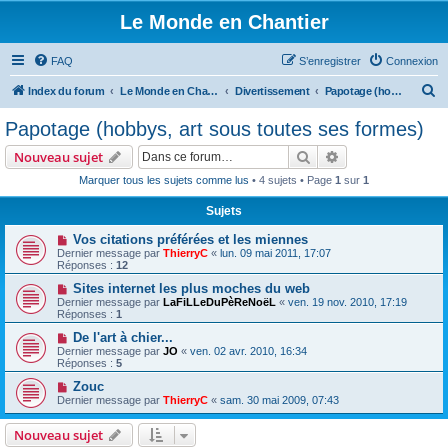
Le Monde en Chantier
FAQ
S’enregistrer
Connexion
R
Index du forum
Le Monde en Chantier
Divertissement
Papotage (hobbys, art sous toutes ses formes)
e
Papotage (hobbys, art sous toutes ses formes)
c
Rechercher
Recherche avanc
Nouveau sujet
h
Marquer tous les sujets comme lus
• 4 sujets • Page
1
sur
1
e
Sujets
r
c
Vos citations préférées et les miennes
Dernier message par
ThierryC
«
lun. 09 mai 2011, 17:07
h
Réponses :
12
e
Sites internet les plus moches du web
Dernier message par
LaFiLLeDuPèReNoëL
«
ven. 19 nov. 2010, 17:19
r
Réponses :
1
De l'art à chier...
Dernier message par
JO
«
ven. 02 avr. 2010, 16:34
Réponses :
5
Zouc
Dernier message par
ThierryC
«
sam. 30 mai 2009, 07:43
Nouveau sujet