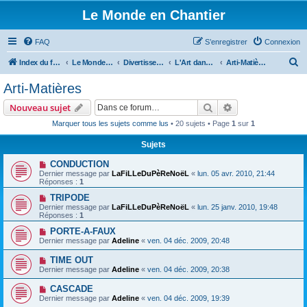
Le Monde en Chantier
FAQ
S’enregistrer
Connexion
R
Index du forum
Le Monde en Chantier
Divertissement
L'Art dans tous ses états
Arti-Matières
e
Arti-Matières
c
Rechercher
Recherche avanc
Nouveau sujet
h
Marquer tous les sujets comme lus
• 20 sujets • Page
1
sur
1
e
Sujets
r
c
CONDUCTION
Dernier message par
LaFiLLeDuPèReNoëL
«
lun. 05 avr. 2010, 21:44
h
Réponses :
1
e
TRIPODE
Dernier message par
LaFiLLeDuPèReNoëL
«
lun. 25 janv. 2010, 19:48
r
Réponses :
1
PORTE-A-FAUX
Dernier message par
Adeline
«
ven. 04 déc. 2009, 20:48
TIME OUT
Dernier message par
Adeline
«
ven. 04 déc. 2009, 20:38
CASCADE
Dernier message par
Adeline
«
ven. 04 déc. 2009, 19:39