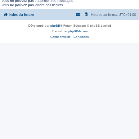
Vous
ne pouvez pas
supprimer vos messages
Vous
ne pouvez pas
joindre des fichiers
Index du forum
Heures au format
UTC+01:00
Développé par
phpBB
® Forum Software © phpBB Limited
Traduit par
phpBB-fr.com
Confidentialité
|
Conditions