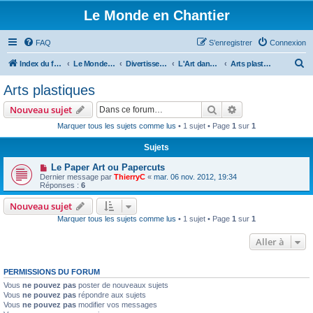
Le Monde en Chantier
FAQ
S’enregistrer
Connexion
R
Index du forum
Le Monde en Chantier
Divertissement
L'Art dans tous ses états
Arts plastiques
e
Arts plastiques
c
Rechercher
Recherche avanc
Nouveau sujet
h
Marquer tous les sujets comme lus
• 1 sujet • Page
1
sur
1
e
Sujets
r
c
Le Paper Art ou Papercuts
Dernier message par
ThierryC
«
mar. 06 nov. 2012, 19:34
h
Réponses :
6
e
Nouveau sujet
r
Marquer tous les sujets comme lus
• 1 sujet • Page
1
sur
1
Aller à
PERMISSIONS DU FORUM
Vous
ne pouvez pas
poster de nouveaux sujets
Vous
ne pouvez pas
répondre aux sujets
Vous
ne pouvez pas
modifier vos messages