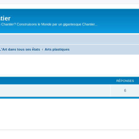
tier
 Chantier? Construisons le Monde par un gigantesque Chantier...
L'Art dans tous ses états
Arts plastiques
cher
cherche avancée
RÉPONSES
6