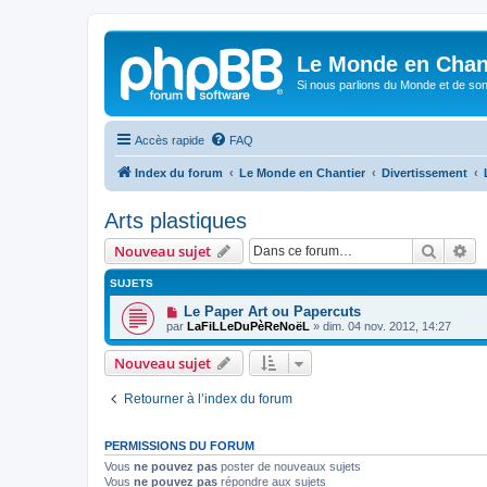
Le Monde en Chan
Si nous parlions du Monde et de son
Accès rapide
FAQ
Index du forum
Le Monde en Chantier
Divertissement
Arts plastiques
Recher
Re
Nouveau sujet
SUJETS
Le Paper Art ou Papercuts
par
LaFiLLeDuPèReNoëL
»
dim. 04 nov. 2012, 14:27
Nouveau sujet
Retourner à l’index du forum
PERMISSIONS DU FORUM
Vous
ne pouvez pas
poster de nouveaux sujets
Vous
ne pouvez pas
répondre aux sujets