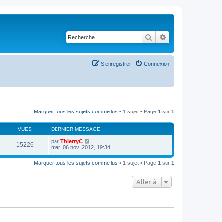
Rechercher
Recherche avancé
S’enregistrer
Connexion
Marquer tous les sujets comme lus
• 1 sujet • Page
1
sur
1
VUES
DERNIER MESSAGE
par
ThierryC
15226
mar. 06 nov. 2012, 19:34
Marquer tous les sujets comme lus
• 1 sujet • Page
1
sur
1
Aller à