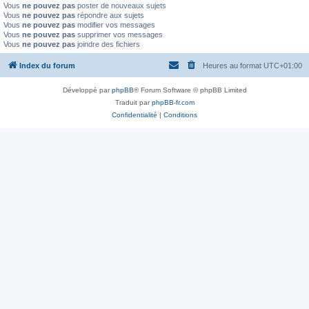
Vous
ne pouvez pas
poster de nouveaux sujets
Vous
ne pouvez pas
répondre aux sujets
Vous
ne pouvez pas
modifier vos messages
Vous
ne pouvez pas
supprimer vos messages
Vous
ne pouvez pas
joindre des fichiers
Index du forum
Heures au format
UTC+01:00
Développé par
phpBB
® Forum Software © phpBB Limited
Traduit par
phpBB-fr.com
Confidentialité
|
Conditions