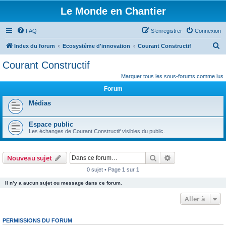
Le Monde en Chantier
FAQ
S’enregistrer
Connexion
R
Index du forum
Ecosystème d'innovation
Courant Constructif
e
Courant Constructif
c
Marquer tous les sous-forums comme lus
h
Forum
e
Médias
r
c
Espace public
h
Les échanges de Courant Constructif visibles du public.
e
r
Rechercher
Recherche avanc
Nouveau sujet
0 sujet • Page
1
sur
1
Il n’y a aucun sujet ou message dans ce forum.
Aller à
PERMISSIONS DU FORUM