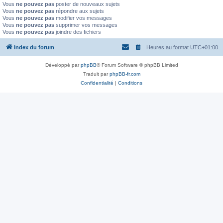
Vous
ne pouvez pas
poster de nouveaux sujets
Vous
ne pouvez pas
répondre aux sujets
Vous
ne pouvez pas
modifier vos messages
Vous
ne pouvez pas
supprimer vos messages
Vous
ne pouvez pas
joindre des fichiers
Index du forum
Heures au format
UTC+01:00
Développé par
phpBB
® Forum Software © phpBB Limited
Traduit par
phpBB-fr.com
Confidentialité
|
Conditions