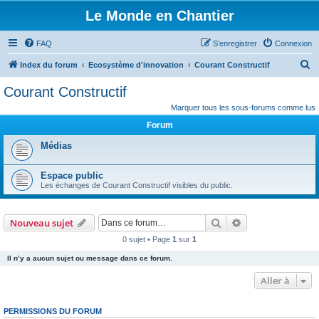
Le Monde en Chantier
FAQ
S’enregistrer
Connexion
R
Index du forum
Ecosystème d'innovation
Courant Constructif
e
Courant Constructif
c
Marquer tous les sous-forums comme lus
h
Forum
e
Médias
r
c
Espace public
h
Les échanges de Courant Constructif visibles du public.
e
r
Rechercher
Recherche avanc
Nouveau sujet
0 sujet • Page
1
sur
1
Il n’y a aucun sujet ou message dans ce forum.
Aller à
PERMISSIONS DU FORUM