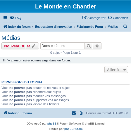
Le Monde en Chantier
FAQ
S’enregistrer
Connexion
R
Index du forum
Ecosystème d'innovation
Fabrique du Futur
Médias
e
Médias
c
Rechercher
Recherche avanc
Nouveau sujet
h
0 sujet • Page
1
sur
1
e
Il n’y a aucun sujet ou message dans ce forum.
r
c
Aller à
h
PERMISSIONS DU FORUM
e
Vous
ne pouvez pas
poster de nouveaux sujets
r
Vous
ne pouvez pas
répondre aux sujets
Vous
ne pouvez pas
modifier vos messages
Vous
ne pouvez pas
supprimer vos messages
Vous
ne pouvez pas
joindre des fichiers
Index du forum
Heures au format
UTC+01:00
Développé par
phpBB
® Forum Software © phpBB Limited
Traduit par
phpBB-fr.com